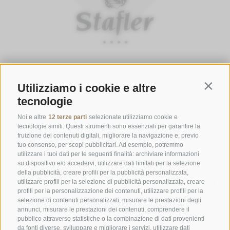
ORARI D'APERTURA DELLA GASTHOFSTUBE
Utilizziamo i cookie e altre
Contin
Da giovedì a lunedì:
dalle 19:00 alle 21:00
tecnologie
Sabato, domenica e giorni festivi:
dalle ore 12:00 alle ore 14:00 &
dalle ore 19:00 alle ore 21:00
Noi e altre
12 terze parti
selezionate utilizziamo cookie e
tecnologie simili. Questi strumenti sono essenziali per garantire la
ORARI D'APERTURA GOURMETSTUBE EINHORN
fruizione dei contenuti digitali, migliorare la navigazione e, previo
tuo consenso, per scopi pubblicitari. Ad esempio, potremmo
Giovedì a lunedì:
dalle ore 18:45 alle ore 19:45 (l'ultima ordinazione)
utilizzare i tuoi dati per le seguenti finalità: archiviare informazioni
Giorni di riposo:
martedì & mercoledì
su dispositivo e/o accedervi, utilizzare dati limitati per la selezione
della pubblicità, creare profili per la pubblicità personalizzata,
utilizzare profili per la selezione di pubblicità personalizzata, creare
profili per la personalizzazione dei contenuti, utilizzare profili per la
Famiglia Stafler
·
Mules Nr. 10
·
I-
39040
Campo di Trens
selezione di contenuti personalizzati, misurare le prestazioni degli
a Vipiteno
·
Tel.:
+39 0472 771 136
·
info@stafler.com
annunci, misurare le prestazioni dei contenuti, comprendere il
pubblico attraverso statistiche o la combinazione di dati provenienti
da fonti diverse, sviluppare e migliorare i servizi, utilizzare dati