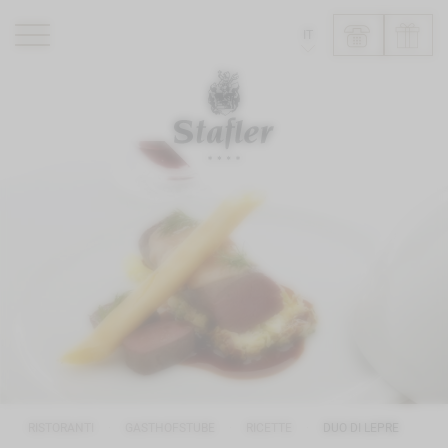
IT
ROMANTIK HOTEL
RISTORANTI
WELLNESS
ESPERIENZE
INFO
RISTORANTI
GASTHOFSTUBE
RICETTE
DUO DI LEPRE