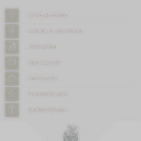
COME ARRIVARE
SEGUICI SU FACEBOOK
INSTAGRAM
NEWSLETTER
RECENSIONI
ROMANTIKCARD
BUONO REGALO