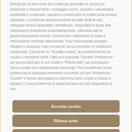
limitati per la selezione dei contenuti, garantire la sicurezza,
prevenire e rilevare frodi, correggere errori, erogare e presentare
pubblicità e contenuto, salvare e comunicare le scelte sulla privacy,
abbinare e combinare dati provenienti da altre fonti di dati,
collegare diversi dispositivi, identificare i dispositivi in base alle
informazioni trasmesse automaticamente, utilizzare dati di
geolocalizzazione precisi, riconoscere i dispositivi in base a
informazioni richieste attivamente. Puoi liberamente prestare,
rifiutare o revocare il tuo consenso senza incorrere in limitazioni
sostanziali. Cliccando su "Accetta cookie," acconsenti all'uso di
cookie e strumenti simili. Utilizza il pulsante "Gestisci Preferenze"
per personalizzare le tue scelte o "Rifiuta tutto" per proseguire
senza cookie non strettamente necessari. Puoi modificare le tue
preferenze in qualsiasi momento cliccando sul link "Preferenze
Cookie" in fondo alla pagina o sull'icona dello scudo in basso a
sinistra. Le tue preferenze si applicheranno al solo dispositivo in
uso.
Accetta cookie
Jobs
·
Credits
·
Condizioni
·
Mappa del sito
·
Accessibility
·
Cookie Policy
·
Rifiuta tutto
Privacy
·
Preferenze Cookies
·
UI: IT 01586550210
·