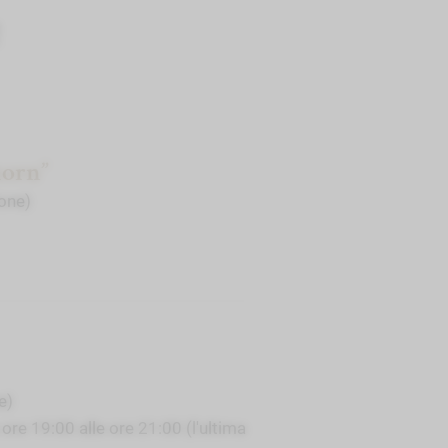
!
horn”
ione)
e)
 ore 19:00 alle ore 21:00 (l'ultima