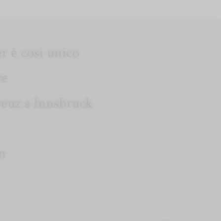
er è così unico
re
reuz a Innsbruck
n