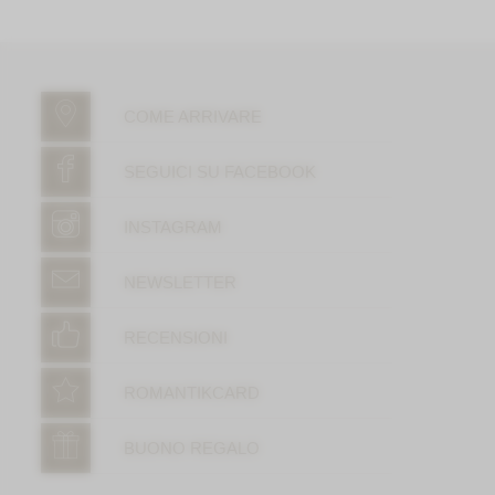
COME ARRIVARE
SEGUICI SU FACEBOOK
INSTAGRAM
NEWSLETTER
RECENSIONI
ROMANTIKCARD
BUONO REGALO