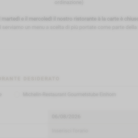
ordinazione)
l martedì e il mercoledì il nostro ristorante à la carte è chius
otel serviamo un menu a scelta di più portate come parte dell
TORANTE DESIDERATO
e
Michelin-Restaurant Gourmetstube Einhorn