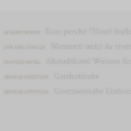
Ecco perché l'Hotel Stafl
10 BUONI MOTIVI
Momenti unici da vive
EXPLORE STAFLER
Altstadthotel Weisses K
PARTNER HOTEL
Gasthofstube
ORARI DI APERTURA
Gourmetstube Einhor
ORARI DI APERTURA