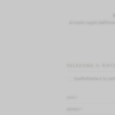
I
Ai nostri ospiti dell'h
SELEZIONA IL RIS
Gasthofstube à la cart
DATA *
ORARIO *