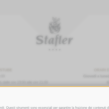
FSTUBE
ORARI 
1:00
Giovedì a luned
& dalle ore 19:00 alle ore 21:00
G
Nr. 10
·
I-
39040
Campo di Trens a Vipiteno
·
Tel.:
+39 0472 77
ili. Questi strumenti sono essenziali per garantire la fruizione dei contenuti d