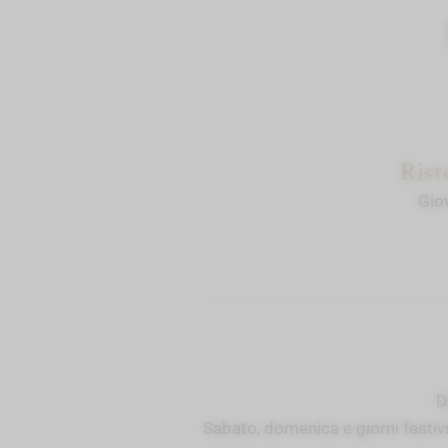
Rist
Giov
D
Sabato, domenica e giorni festivi: