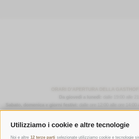
ORARI D'APERTURA DELLA GASTHO
Da giovedì a lunedì:
dalle 19:00 alle 2
Sabato, domenica e giorni festivi:
dalle ore 12:00 alle ore 14:00 
Utilizziamo i cookie e altre tecnologie
Famiglia Stafler
·
Mules 
Noi e altre
12 terze parti
selezionate utilizziamo cookie e tecnologie sim