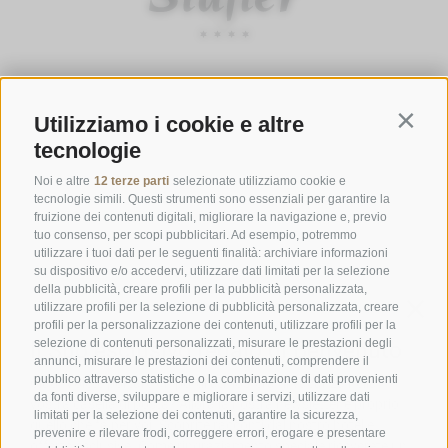
ORARI D'APERTURA DELLA GASTHOFSTUBE
Utilizziamo i cookie e altre
Da giovedì a lunedì:
dalle 19:00 alle 21:00
Contin
tecnologie
Sabato, domenica e giorni festivi:
dalle ore 12:00 alle ore 14:00 &
dalle ore 19:00 alle ore 21:00
Noi e altre
12 terze parti
selezionate utilizziamo cookie e
tecnologie simili. Questi strumenti sono essenziali per garantire la
ORARI D'APERTURA GOURMETSTUBE EINHORN
fruizione dei contenuti digitali, migliorare la navigazione e, previo
tuo consenso, per scopi pubblicitari. Ad esempio, potremmo
Giovedì a lunedì:
dalle ore 18:45 alle ore 19:45 (l'ultima ordinazione)
utilizzare i tuoi dati per le seguenti finalità: archiviare informazioni
Giorni di riposo:
martedì & mercoledì
su dispositivo e/o accedervi, utilizzare dati limitati per la selezione
della pubblicità, creare profili per la pubblicità personalizzata,
utilizzare profili per la selezione di pubblicità personalizzata, creare
profili per la personalizzazione dei contenuti, utilizzare profili per la
Famiglia Stafler
·
Mules Nr. 10
·
I-
39040
Campo di Trens
selezione di contenuti personalizzati, misurare le prestazioni degli
a Vipiteno
·
Tel.:
+39 0472 771 136
·
info@stafler.com
annunci, misurare le prestazioni dei contenuti, comprendere il
pubblico attraverso statistiche o la combinazione di dati provenienti
da fonti diverse, sviluppare e migliorare i servizi, utilizzare dati
limitati per la selezione dei contenuti, garantire la sicurezza,
prevenire e rilevare frodi, correggere errori, erogare e presentare