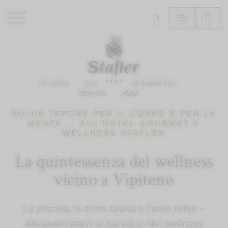
IT
ROMANTIK HOTEL
RISTORANTI
WELLNESS
OASI DI BENESSERE ROMANTICA
WELLNESS
ZONA POOL E SAUNA
ESPERIENZE
DOLCE TEPORE PER IL CORPO E PER LA
INFO
MENTE ... ALL’HOTEL GOURMET E
WELLNESS STAFLER
La quintessenza del wellness
vicino a Vipiteno
La piscina, la zona sauna e l’area relax –
Abbandonatevi al paradiso del wellness