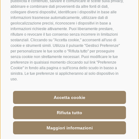
pubblicità e contenuto, salvare e comunicare le scelte sulla privacy,
abbinare e combinare dati provenienti da altre fonti di dati,
collegare diversi dispositivi, identificare i dispositivi in base alle
informazioni trasmesse automaticamente, utilizzare dati di
geolocalizzazione precisi, riconoscere i dispositivi in base a
informazioni richieste attivamente. Puoi liberamente prestare,
rifiutare o revocare il tuo consenso senza incorrere in limitazioni
sostanziali. Cliccando su "Accetta cookie," acconsenti all'uso di
cookie e strumenti simili. Utilizza il pulsante "Gestisci Preferenze"
per personalizzare le tue scelte o "Rifiuta tutto" per proseguire
senza cookie non strettamente necessari. Puoi modificare le tue
preferenze in qualsiasi momento cliccando sul link "Preferenze
Cookie" in fondo alla pagina o sull'icona dello scudo in basso a
sinistra. Le tue preferenze si applicheranno al solo dispositivo in
uso.
Accetta cookie
Jobs
·
Credits
·
Condizioni
·
Mappa del sito
·
Accessibility
·
Cookie Policy
·
Privacy
·
Preferenze Cookies
·
UI: IT 01586550210
·
Rifiuta tutto
Maggiori informazioni
RICHIESTA
PRENOTAZIONE
RICHIESTA TAVOLO