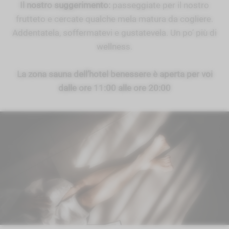
Il nostro suggerimento:
passeggiate per il nostro
frutteto e cercate qualche mela matura da cogliere.
Addentatela, soffermatevi e gustatevela. Un po’ più di
wellness.
La zona sauna dell’hotel benessere è aperta per voi
dalle ore 11:00 alle ore 20:00