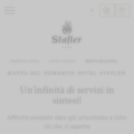
IT
ROMANTIK HOTEL
RISTORANTI
WELLNESS
ROMANTIK HOTEL
HOTEL 4 STELLE
MAPPA DELL’HOTEL
ESPERIENZE
INFO
MAPPA DEL ROMANTIK HOTEL STAFLER
Un’infinità di servizi in
sintesi!
Affinché possiate dare già un’occhiata a tutto
ciò che vi aspetta