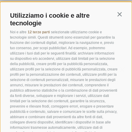
ORARI D'APERTURA DELLA GASTHOFSTUBE
Utilizziamo i cookie e altre
Da giovedì a lunedì:
dalle 19:00 alle 21:00
Contin
tecnologie
Sabato, domenica e giorni festivi:
dalle ore 12:00 alle ore 14:00 &
dalle ore 19:00 alle ore 21:00
Noi e altre
12 terze parti
selezionate utilizziamo cookie e
tecnologie simili. Questi strumenti sono essenziali per garantire la
ORARI D'APERTURA GOURMETSTUBE EINHORN
fruizione dei contenuti digitali, migliorare la navigazione e, previo
tuo consenso, per scopi pubblicitari. Ad esempio, potremmo
Giovedì a lunedì:
dalle ore 18:45 alle ore 19:45 (l'ultima ordinazione)
utilizzare i tuoi dati per le seguenti finalità: archiviare informazioni
Giorni di riposo:
martedì & mercoledì
su dispositivo e/o accedervi, utilizzare dati limitati per la selezione
della pubblicità, creare profili per la pubblicità personalizzata,
utilizzare profili per la selezione di pubblicità personalizzata, creare
profili per la personalizzazione dei contenuti, utilizzare profili per la
Famiglia Stafler
·
Mules Nr. 10
·
I-
39040
Campo di Trens
selezione di contenuti personalizzati, misurare le prestazioni degli
a Vipiteno
·
Tel.:
+39 0472 771 136
·
info@stafler.com
annunci, misurare le prestazioni dei contenuti, comprendere il
pubblico attraverso statistiche o la combinazione di dati provenienti
da fonti diverse, sviluppare e migliorare i servizi, utilizzare dati
limitati per la selezione dei contenuti, garantire la sicurezza,
prevenire e rilevare frodi, correggere errori, erogare e presentare
pubblicità e contenuto, salvare e comunicare le scelte sulla privacy,
abbinare e combinare dati provenienti da altre fonti di dati,
collegare diversi dispositivi, identificare i dispositivi in base alle
informazioni trasmesse automaticamente, utilizzare dati di