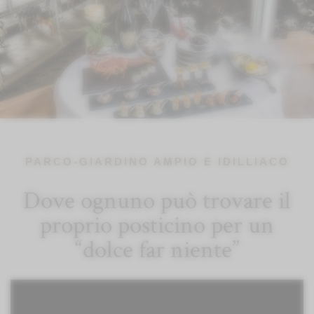
PARCO-GIARDINO AMPIO E IDILLIACO
Dove ognuno può trovare il
proprio posticino per un
“dolce far niente”