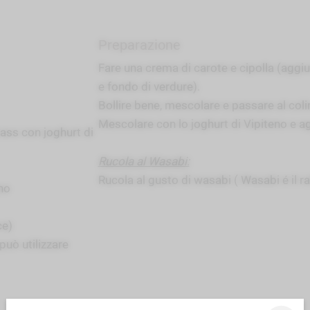
Preparazione
Fare una crema di carote e cipolla (aggi
e fondo di verdure).
Bollire bene, mescolare e passare al coli
Mescolare con lo joghurt di Vipiteno e a
ass con joghurt di
Rucola al Wasabi:
Rucola al gusto di wasabi ( Wasabi é il r
gno
ce)
 può utilizzare