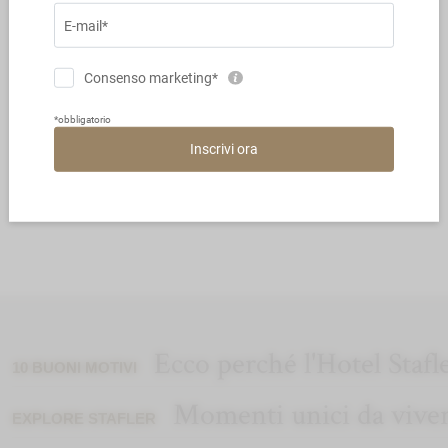
Cannelloni alla zucca con
triglie e insalata “liquida”
Ecco perché l'Hotel Stafl
10 BUONI MOTIVI
Momenti unici da vive
EXPLORE STAFLER