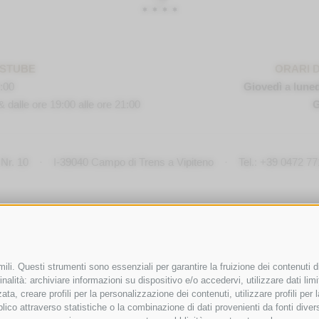
FSTUBE
ORARI 
1:00
Giovedì a luned
& dalle ore 19:00 alle ore 21:00
G
Nr. 10
·
I-
39040
Campo di Trens a Vipiteno
·
Tel.:
+39 0472 77
ili. Questi strumenti sono essenziali per garantire la fruizione dei contenuti d
nalità: archiviare informazioni su dispositivo e/o accedervi, utilizzare dati limita
zata, creare profili per la personalizzazione dei contenuti, utilizzare profili pe
co attraverso statistiche o la combinazione di dati provenienti da fonti diverse, 