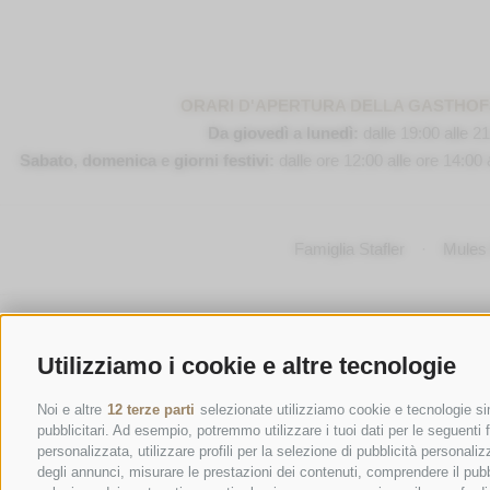
ORARI D'APERTURA DELLA GASTHO
Da giovedì a lunedì:
dalle 19:00 alle 2
Sabato, domenica e giorni festivi:
dalle ore 12:00 alle ore 14:00 
Famiglia Stafler
·
Mules 
Utilizziamo i cookie e altre tecnologie
Noi e altre
12 terze parti
selezionate utilizziamo cookie e tecnologie sim
pubblicitari. Ad esempio, potremmo utilizzare i tuoi dati per le seguenti fi
personalizzata, utilizzare profili per la selezione di pubblicità personaliz
degli annunci, misurare le prestazioni dei contenuti, comprendere il pubbli