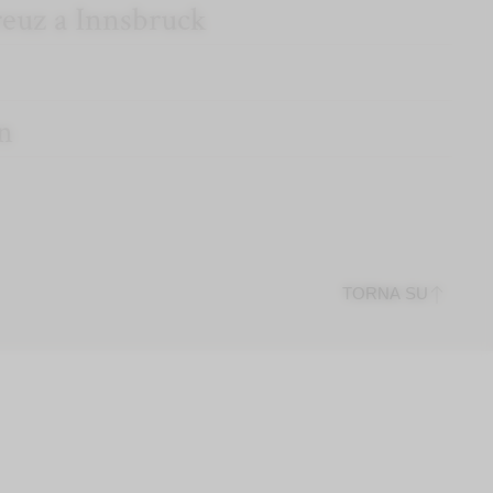
reuz a Innsbruck
n
TORNA SU