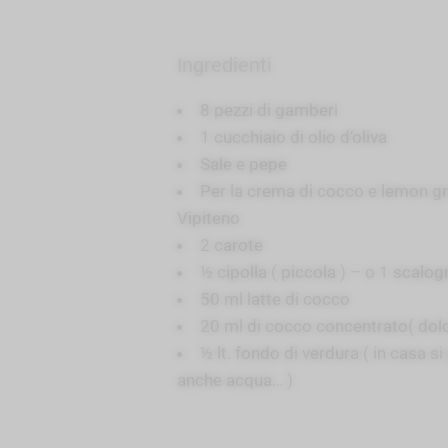
Ingredienti
8 pezzi di gamberi
1 cucchiaio di olio d‘oliva
Sale e pepe
Per la crema di cocco e lemon gr
Vipiteno
2 carote
½ cipolla ( piccola ) – o 1 scalo
50 ml latte di cocco
20 ml di cocco concentrato( dol
½ lt. fondo di verdura ( in casa si
anche acqua… )