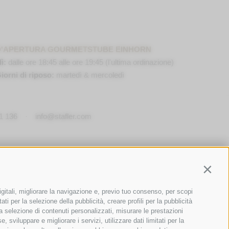
D'APERTURA GOURMETSTUBE EINHORN
ì:
dalle ore 18:45 alle ore 19:45 (l'ultima ordinazione)
iorni di riposo:
martedì & mercoledì
1 136
·
info@stafler.com
Contin
igitali, migliorare la navigazione e, previo tuo consenso, per scopi
ti per la selezione della pubblicità, creare profili per la pubblicità
r la selezione di contenuti personalizzati, misurare le prestazioni
sviluppare e migliorare i servizi, utilizzare dati limitati per la