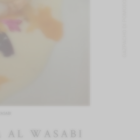
GAZPACHO DI POMODORI CON CAPESANTE
WASABI
 AL WASABI