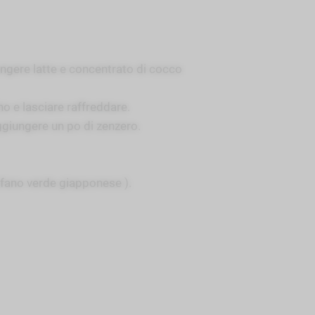
ungere latte e concentrato di cocco
no e lasciare raffreddare.
ggiungere un po di zenzero.
afano verde giapponese ).