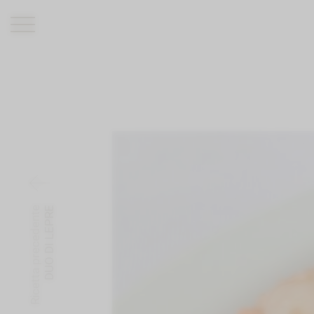
ROMANTIK HOTEL
RISTORANTI
WELLNESS
ESPERIENZE
INFO
Ricetta precedente
DUO DI LEPRE