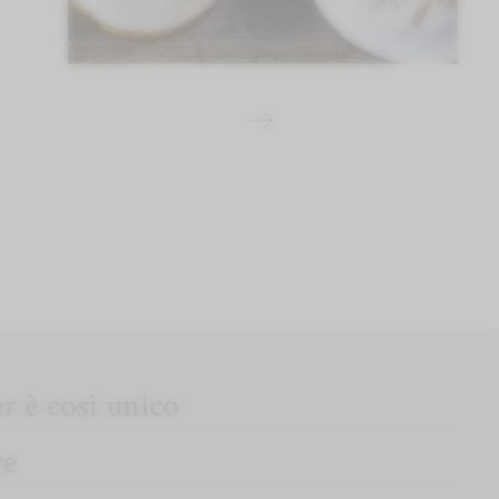
er è così unico
re