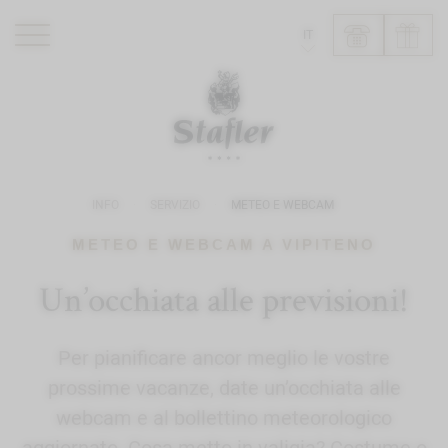
IT
ROMANTIK HOTEL
RISTORANTI
WELLNESS
INFO
SERVIZIO
METEO E WEBCAM
ESPERIENZE
INFO
METEO E WEBCAM A VIPITENO
Un’occhiata alle previsioni!
Per pianificare ancor meglio le vostre
prossime vacanze, date un’occhiata alle
webcam e al bollettino meteorologico