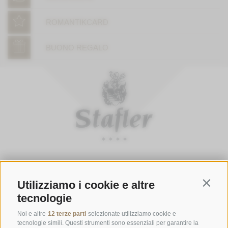
ROMANTIKCARD
BUONO REGALO
ORARI D'APERTURA DELLA GASTHOFSTUBE
Utilizziamo i cookie e altre
Da giovedì a lunedì:
dalle 19:00 alle 21:00
Contin
tecnologie
Sabato, domenica e giorni festivi:
dalle ore 12:00 alle ore 14:00 &
dalle ore 19:00 alle ore 21:00
Noi e altre
12 terze parti
selezionate utilizziamo cookie e
tecnologie simili. Questi strumenti sono essenziali per garantire la