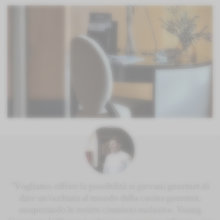
“Vogliamo offrire la possibilità ai giovani gourmet di
dare un’occhiata al mondo della cucina gourmet,
assaporando le nostre creazioni esclusive. Young