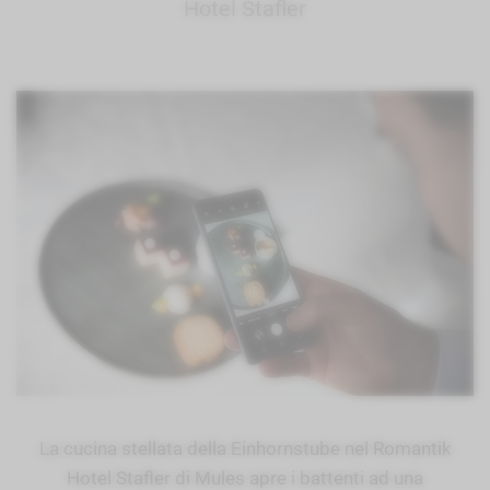
Hotel Stafler
La cucina stellata della Einhornstube nel Romantik
Hotel Stafler di Mules apre i battenti ad una