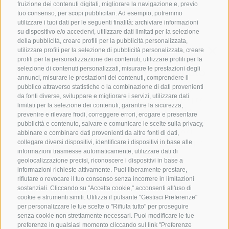
ORARI D'APERTURA GOURMETSTUBE EINHORN
fruizione dei contenuti digitali, migliorare la navigazione e, previo
tuo consenso, per scopi pubblicitari. Ad esempio, potremmo
Giovedì a lunedì:
dalle ore 18:45 alle ore 19:45 (l'ultima ordinazione)
utilizzare i tuoi dati per le seguenti finalità: archiviare informazioni
Giorni di riposo:
martedì & mercoledì
su dispositivo e/o accedervi, utilizzare dati limitati per la selezione
della pubblicità, creare profili per la pubblicità personalizzata,
utilizzare profili per la selezione di pubblicità personalizzata, creare
profili per la personalizzazione dei contenuti, utilizzare profili per la
Famiglia Stafler
·
Mules Nr. 10
·
I-
39040
Campo di Trens
selezione di contenuti personalizzati, misurare le prestazioni degli
a Vipiteno
·
Tel.:
+39 0472 771 136
·
info@stafler.com
annunci, misurare le prestazioni dei contenuti, comprendere il
pubblico attraverso statistiche o la combinazione di dati provenienti
da fonti diverse, sviluppare e migliorare i servizi, utilizzare dati
limitati per la selezione dei contenuti, garantire la sicurezza,
prevenire e rilevare frodi, correggere errori, erogare e presentare
pubblicità e contenuto, salvare e comunicare le scelte sulla privacy,
abbinare e combinare dati provenienti da altre fonti di dati,
collegare diversi dispositivi, identificare i dispositivi in base alle
informazioni trasmesse automaticamente, utilizzare dati di
geolocalizzazione precisi, riconoscere i dispositivi in base a
informazioni richieste attivamente. Puoi liberamente prestare,
rifiutare o revocare il tuo consenso senza incorrere in limitazioni
sostanziali. Cliccando su "Accetta cookie," acconsenti all'uso di
cookie e strumenti simili. Utilizza il pulsante "Gestisci Preferenze"
per personalizzare le tue scelte o "Rifiuta tutto" per proseguire
senza cookie non strettamente necessari. Puoi modificare le tue
preferenze in qualsiasi momento cliccando sul link "Preferenze