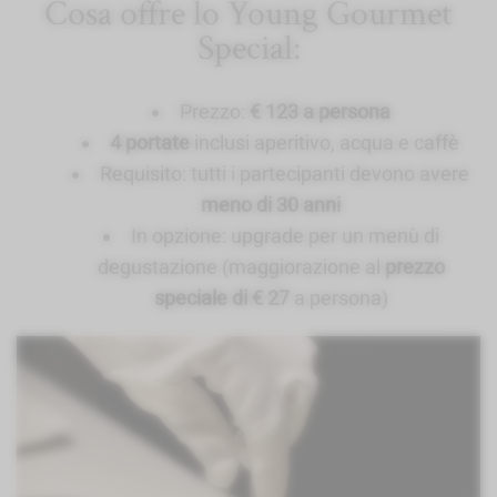
Cosa offre lo Young Gourmet
Special:
Prezzo:
€ 123 a persona
4 portate
inclusi aperitivo, acqua e caffè
Requisito: tutti i partecipanti devono avere
meno di 30 anni
In opzione: upgrade per un menù di
degustazione (maggiorazione al
prezzo
speciale di € 27
a persona)