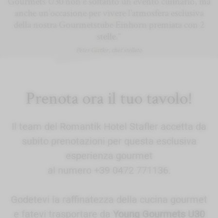
Gourmets U30 non è soltanto un evento culinario, ma
anche un’occasione per vivere l’atmosfera esclusiva
della nostra Gourmetstube Einhorn premiata con 2
stelle.“
Peter Girtler, chef stellato
Prenota ora il tuo tavolo!
Il team del Romantik Hotel Stafler accetta da
subito prenotazioni per questa esclusiva
esperienza gourmet
al numero +39 0472 771136.
Godetevi la raffinatezza della cucina gourmet
e fatevi trasportare da
Young Gourmets U30