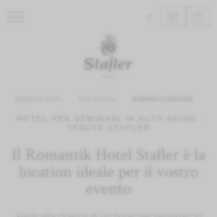
IT
ROMANTIK HOTEL
RISTORANTI
WELLNESS
ROMANTIK HOTEL
TEMI SPECIALI
SEMINARI & CONVEGNI
ESPERIENZE
INFO
HOTEL PER SEMINARI IN ALTO ADIGE:
TENUTA STAFLER
Il Romantik Hotel Stafler è la
location ideale per il vostro
evento
Siete alla ricerca di un hotel per seminari in