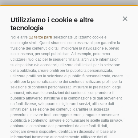
ORARI D'APERTURA DELLA GASTHOFSTUBE
Utilizziamo i cookie e altre
Contin
Da giovedì a lunedì:
dalle 19:00 alle 21:00
tecnologie
Sabato, domenica e giorni festivi:
dalle ore 12:00 alle ore 14:00 &
dalle ore 19:00 alle ore 21:00
Noi e altre
12 terze parti
selezionate utilizziamo cookie e
tecnologie simili. Questi strumenti sono essenziali per garantire la
ORARI D'APERTURA GOURMETSTUBE EINHORN
fruizione dei contenuti digitali, migliorare la navigazione e, previo
tuo consenso, per scopi pubblicitari. Ad esempio, potremmo
Giovedì a lunedì:
dalle ore 18:45 alle ore 19:45 (l'ultima ordinazione)
utilizzare i tuoi dati per le seguenti finalità: archiviare informazioni
Giorni di riposo:
martedì & mercoledì
su dispositivo e/o accedervi, utilizzare dati limitati per la selezione
della pubblicità, creare profili per la pubblicità personalizzata,
utilizzare profili per la selezione di pubblicità personalizzata, creare
profili per la personalizzazione dei contenuti, utilizzare profili per la
Famiglia Stafler
·
Mules Nr. 10
·
I-
39040
Campo di Trens
selezione di contenuti personalizzati, misurare le prestazioni degli
a Vipiteno
·
Tel.:
+39 0472 771 136
·
info@stafler.com
annunci, misurare le prestazioni dei contenuti, comprendere il
pubblico attraverso statistiche o la combinazione di dati provenienti
da fonti diverse, sviluppare e migliorare i servizi, utilizzare dati
limitati per la selezione dei contenuti, garantire la sicurezza,
prevenire e rilevare frodi, correggere errori, erogare e presentare
pubblicità e contenuto, salvare e comunicare le scelte sulla privacy,
abbinare e combinare dati provenienti da altre fonti di dati,
collegare diversi dispositivi, identificare i dispositivi in base alle
informazioni trasmesse automaticamente, utilizzare dati di