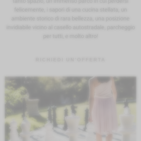
tanto spazio, un immenso parco in cui perdersi
felicemente, i sapori di una cucina stellata, un
ambiente storico di rara bellezza, una posizione
invidiabile vicino al casello autostradale, parcheggio
per tutti, e molto altro!
RICHIEDI UN’OFFERTA