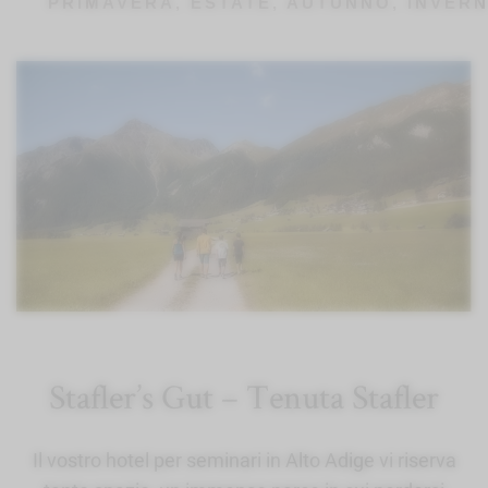
PRIMAVERA, ESTATE, AUTUNNO, INVER
Stafler’s Gut – Tenuta Stafler
Il vostro hotel per seminari in Alto Adige vi riserva