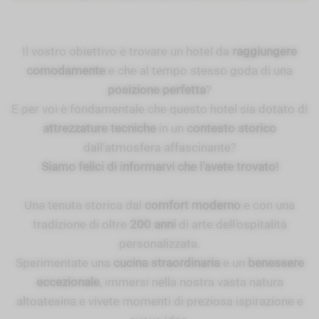
Il vostro obiettivo è trovare un hotel da
raggiungere
comodamente
e che al tempo stesso goda di una
posizione perfetta
?
E per voi è fondamentale che questo hotel sia dotato di
attrezzature tecniche
in un
contesto storico
dall’atmosfera affascinante?
Siamo felici di informarvi che l’avete trovato!
Una tenuta storica dal
comfort moderno
e con una
tradizione di oltre
200 anni
di arte dell’ospitalità
personalizzata.
Sperimentate una
cucina straordinaria
e un
benessere
eccezionale
, immersi nella nostra vasta natura
altoatesina e vivete momenti di preziosa ispirazione e