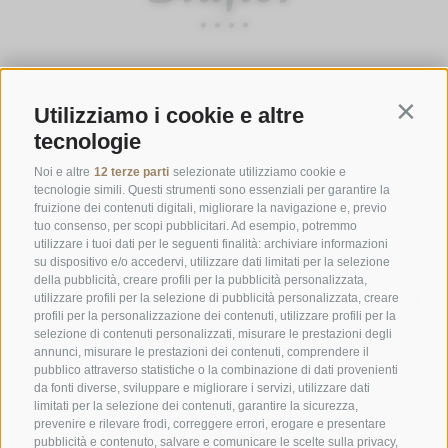
ORARI D'APERTURA DELLA GASTHOFSTUBE
Utilizziamo i cookie e altre
Contin
Da giovedì a lunedì:
dalle 19:00 alle 21:00
tecnologie
Sabato, domenica e giorni festivi:
dalle ore 12:00 alle ore 14:00 &
dalle ore 19:00 alle ore 21:00
Noi e altre
12 terze parti
selezionate utilizziamo cookie e
tecnologie simili. Questi strumenti sono essenziali per garantire la
ORARI D'APERTURA GOURMETSTUBE EINHORN
fruizione dei contenuti digitali, migliorare la navigazione e, previo
tuo consenso, per scopi pubblicitari. Ad esempio, potremmo
Giovedì a lunedì:
dalle ore 18:45 alle ore 19:45 (l'ultima ordinazione)
utilizzare i tuoi dati per le seguenti finalità: archiviare informazioni
Giorni di riposo:
martedì & mercoledì
su dispositivo e/o accedervi, utilizzare dati limitati per la selezione
della pubblicità, creare profili per la pubblicità personalizzata,
utilizzare profili per la selezione di pubblicità personalizzata, creare
profili per la personalizzazione dei contenuti, utilizzare profili per la
Famiglia Stafler
·
Mules Nr. 10
·
I-
39040
Campo di Trens
selezione di contenuti personalizzati, misurare le prestazioni degli
a Vipiteno
·
Tel.:
+39 0472 771 136
·
info@stafler.com
annunci, misurare le prestazioni dei contenuti, comprendere il
pubblico attraverso statistiche o la combinazione di dati provenienti
da fonti diverse, sviluppare e migliorare i servizi, utilizzare dati
limitati per la selezione dei contenuti, garantire la sicurezza,
prevenire e rilevare frodi, correggere errori, erogare e presentare
pubblicità e contenuto, salvare e comunicare le scelte sulla privacy,