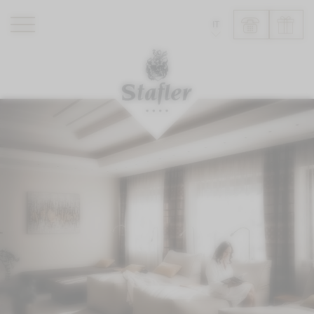
IT
ROMANTIK HOTEL
RISTORANTI
WELLNESS
ESPERIENZE
INFO