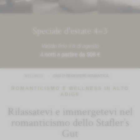
Speciale d'estate 4=3
Valido fino il 6 di agosto
4 notti a partire da 508 €
WELLNESS
OASI DI BENESSERE ROMANTICA
ROMANTICISMO E WELLNESS IN ALTO
ADIGE
Rilassatevi e immergetevi nel
romanticismo dello Stafler’s
Gut