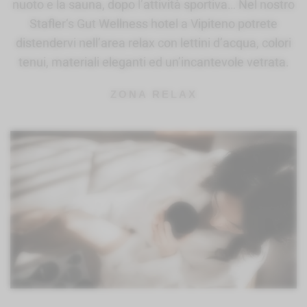
nuoto e la sauna, dopo l’attività sportiva… Nel nostro
Stafler‘s Gut Wellness hotel a Vipiteno potrete
distendervi nell’area relax con lettini d’acqua, colori
tenui, materiali eleganti ed un’incantevole vetrata.
ZONA RELAX