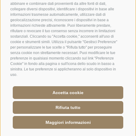
abbinare e combinare dati provenienti da altre fonti di dati,
collegare diversi dispositivi, identificare i dispositivi in base alle
informazioni trasmesse automaticamente, utilizzare dati di
geolocalizzazione precisi, riconoscere i dispositivi in base a
informazioni richieste attivamente. Puoi liberamente prestare,
rifiutare o revocare il tuo consenso senza incorrere in limitazioni
sostanziali. Cliccando su "Accetta cookie," acconsenti all'uso di
cookie e strumenti simili. Utilizza il pulsante "Gestisci Preferenze"
per personalizzare le tue scelte o "Rifiuta tutto" per proseguire
senza cookie non strettamente necessari. Puoi modificare le tue
preferenze in qualsiasi momento cliccando sul link "Preferenze
Cookie" in fondo alla pagina o sull'icona dello scudo in basso a
sinistra. Le tue preferenze si applicheranno al solo dispositivo in
uso.
Accetta cookie
Jobs
·
Credits
·
Condizioni
·
Mappa del sito
·
Accessibility
·
Cookie Policy
·
Rifiuta tutto
Privacy
·
Preferenze Cookies
·
UI: IT 01586550210
·
Maggiori informazioni
RICHIESTA
PRENOTAZIONE
RICHIESTA TAVOLO