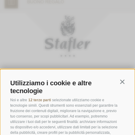
BUONO REGALO
ORARI D'APERTURA DELLA GASTHOFSTUBE
Utilizziamo i cookie e altre
Da giovedì a lunedì:
dalle 19:00 alle 21:00
Contin
tecnologie
Sabato, domenica e giorni festivi:
dalle ore 12:00 alle ore 14:00 &
dalle ore 19:00 alle ore 21:00
Noi e altre
12 terze parti
selezionate utilizziamo cookie e
tecnologie simili. Questi strumenti sono essenziali per garantire la
ORARI D'APERTURA GOURMETSTUBE EINHORN
fruizione dei contenuti digitali, migliorare la navigazione e, previo
tuo consenso, per scopi pubblicitari. Ad esempio, potremmo
Giovedì a lunedì:
dalle ore 18:45 alle ore 19:45 (l'ultima ordinazione)
utilizzare i tuoi dati per le seguenti finalità: archiviare informazioni
Giorni di riposo:
martedì & mercoledì
su dispositivo e/o accedervi, utilizzare dati limitati per la selezione
della pubblicità, creare profili per la pubblicità personalizzata,