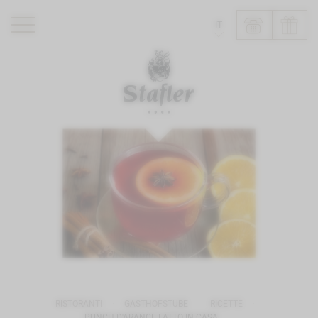
IT
ROMANTIK HOTEL
RISTORANTI
WELLNESS
ESPERIENZE
INFO
RISTORANTI
GASTHOFSTUBE
RICETTE
PUNCH D'ARANCE FATTO IN CASA