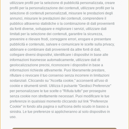
utilizzare profili per la selezione di pubblicità personalizzata, creare
profili per la personalizzazione dei contenuti, utilizzare profili per la
Famiglia Stafler
·
Mules Nr. 10
·
I-
39040
Campo di Trens
selezione di contenuti personalizzati, misurare le prestazioni degli
a Vipiteno
·
Tel.:
+39 0472 771 136
·
info@stafler.com
annunci, misurare le prestazioni dei contenuti, comprendere il
pubblico attraverso statistiche o la combinazione di dati provenienti
da fonti diverse, sviluppare e migliorare i servizi, utilizzare dati
limitati per la selezione dei contenuti, garantire la sicurezza,
prevenire e rilevare frodi, correggere errori, erogare e presentare
pubblicità e contenuto, salvare e comunicare le scelte sulla privacy,
abbinare e combinare dati provenienti da altre fonti di dati,
collegare diversi dispositivi, identificare i dispositivi in base alle
informazioni trasmesse automaticamente, utilizzare dati di
geolocalizzazione precisi, riconoscere i dispositivi in base a
informazioni richieste attivamente. Puoi liberamente prestare,
rifiutare o revocare il tuo consenso senza incorrere in limitazioni
sostanziali. Cliccando su "Accetta cookie," acconsenti all'uso di
cookie e strumenti simili. Utilizza il pulsante "Gestisci Preferenze"
per personalizzare le tue scelte o "Rifiuta tutto" per proseguire
senza cookie non strettamente necessari. Puoi modificare le tue
preferenze in qualsiasi momento cliccando sul link "Preferenze
Cookie" in fondo alla pagina o sull'icona dello scudo in basso a
sinistra. Le tue preferenze si applicheranno al solo dispositivo in
uso.