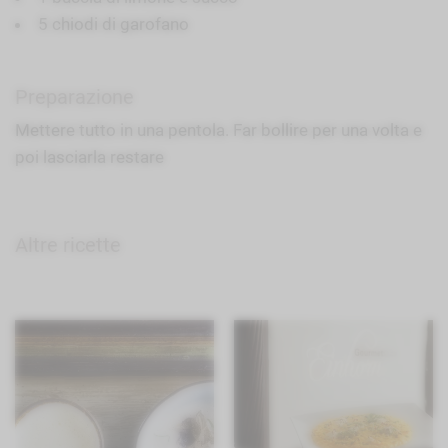
5 chiodi di garofano
Preparazione
Mettere tutto in una pentola. Far bollire per una volta e
poi lasciarla restare
Altre ricette