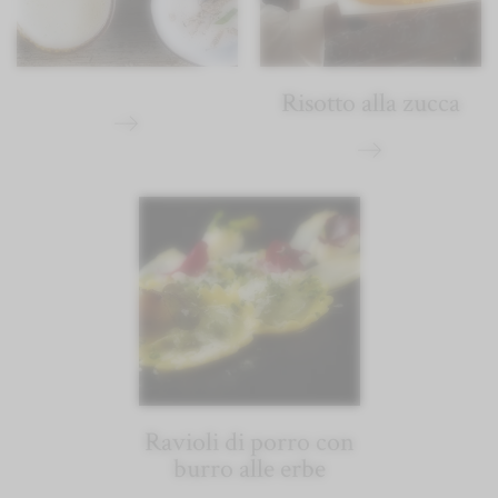
Risotto alla zucca
Ravioli di porro con
burro alle erbe