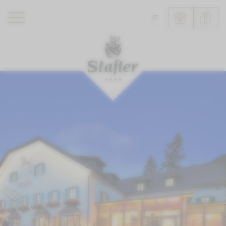
IT
ROMANTIK HOTEL
RISTORANTI
WELLNESS
ESPERIENZE
INFO