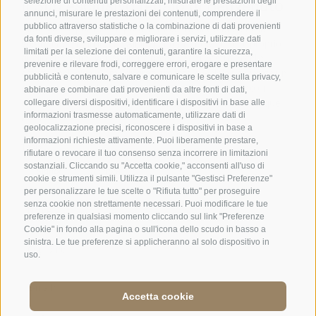
selezione di contenuti personalizzati, misurare le prestazioni degli
a Vipiteno
·
Tel.:
+39 0472 771 136
·
info@stafler.com
annunci, misurare le prestazioni dei contenuti, comprendere il
pubblico attraverso statistiche o la combinazione di dati provenienti
da fonti diverse, sviluppare e migliorare i servizi, utilizzare dati
limitati per la selezione dei contenuti, garantire la sicurezza,
prevenire e rilevare frodi, correggere errori, erogare e presentare
pubblicità e contenuto, salvare e comunicare le scelte sulla privacy,
abbinare e combinare dati provenienti da altre fonti di dati,
collegare diversi dispositivi, identificare i dispositivi in base alle
informazioni trasmesse automaticamente, utilizzare dati di
geolocalizzazione precisi, riconoscere i dispositivi in base a
informazioni richieste attivamente. Puoi liberamente prestare,
rifiutare o revocare il tuo consenso senza incorrere in limitazioni
sostanziali. Cliccando su "Accetta cookie," acconsenti all'uso di
cookie e strumenti simili. Utilizza il pulsante "Gestisci Preferenze"
per personalizzare le tue scelte o "Rifiuta tutto" per proseguire
senza cookie non strettamente necessari. Puoi modificare le tue
preferenze in qualsiasi momento cliccando sul link "Preferenze
Cookie" in fondo alla pagina o sull'icona dello scudo in basso a
sinistra. Le tue preferenze si applicheranno al solo dispositivo in
uso.
Accetta cookie
Jobs
·
Credits
·
Condizioni
·
Mappa del sito
·
Accessibility
·
Cookie Policy
·