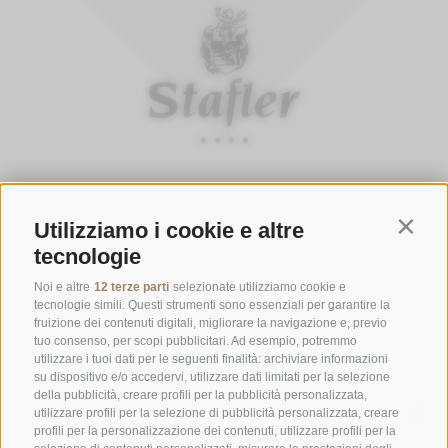
ORARI D'APERTURA DELLA GASTHOFSTUBE
Utilizziamo i cookie e altre
Contin
Da giovedì a lunedì:
dalle 19:00 alle 21:00
tecnologie
Sabato, domenica e giorni festivi:
dalle ore 12:00 alle ore 14:00 &
dalle ore 19:00 alle ore 21:00
Noi e altre
12 terze parti
selezionate utilizziamo cookie e
tecnologie simili. Questi strumenti sono essenziali per garantire la
ORARI D'APERTURA GOURMETSTUBE EINHORN
fruizione dei contenuti digitali, migliorare la navigazione e, previo
tuo consenso, per scopi pubblicitari. Ad esempio, potremmo
Giovedì a lunedì:
dalle ore 18:45 alle ore 19:45 (l'ultima ordinazione)
utilizzare i tuoi dati per le seguenti finalità: archiviare informazioni
Giorni di riposo:
martedì & mercoledì
su dispositivo e/o accedervi, utilizzare dati limitati per la selezione
della pubblicità, creare profili per la pubblicità personalizzata,
utilizzare profili per la selezione di pubblicità personalizzata, creare
profili per la personalizzazione dei contenuti, utilizzare profili per la
Famiglia Stafler
·
Mules Nr. 10
·
I-
39040
Campo di Trens