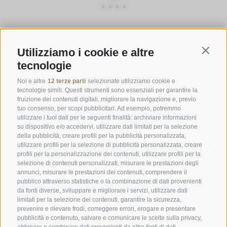
ORARI D'APERTURA DELLA GASTHOFSTUBE
Utilizziamo i cookie e altre
Da giovedì a lunedì:
dalle 19:00 alle 21:00
Contin
tecnologie
Sabato, domenica e giorni festivi:
dalle ore 12:00 alle ore 14:00 &
dalle ore 19:00 alle ore 21:00
Noi e altre
12 terze parti
selezionate utilizziamo cookie e
tecnologie simili. Questi strumenti sono essenziali per garantire la
ORARI D'APERTURA GOURMETSTUBE EINHORN
fruizione dei contenuti digitali, migliorare la navigazione e, previo
tuo consenso, per scopi pubblicitari. Ad esempio, potremmo
Giovedì a lunedì:
dalle ore 18:45 alle ore 19:45 (l'ultima ordinazione)
utilizzare i tuoi dati per le seguenti finalità: archiviare informazioni
Giorni di riposo:
martedì & mercoledì
su dispositivo e/o accedervi, utilizzare dati limitati per la selezione
della pubblicità, creare profili per la pubblicità personalizzata,
utilizzare profili per la selezione di pubblicità personalizzata, creare
profili per la personalizzazione dei contenuti, utilizzare profili per la
Famiglia Stafler
·
Mules Nr. 10
·
I-
39040
Campo di Trens
selezione di contenuti personalizzati, misurare le prestazioni degli
a Vipiteno
·
Tel.:
+39 0472 771 136
·
info@stafler.com
annunci, misurare le prestazioni dei contenuti, comprendere il
pubblico attraverso statistiche o la combinazione di dati provenienti
da fonti diverse, sviluppare e migliorare i servizi, utilizzare dati
limitati per la selezione dei contenuti, garantire la sicurezza,
prevenire e rilevare frodi, correggere errori, erogare e presentare
pubblicità e contenuto, salvare e comunicare le scelte sulla privacy,