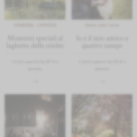
23/08/2026 - 13/09/2026
Valido tutto l'anno
Momenti speciali al
Io e il mio amico a
laghetto delle ninfee
quattro zampe
3 notti a partire da 487 € a
1 notte a partire da 183 € a
persona
persona