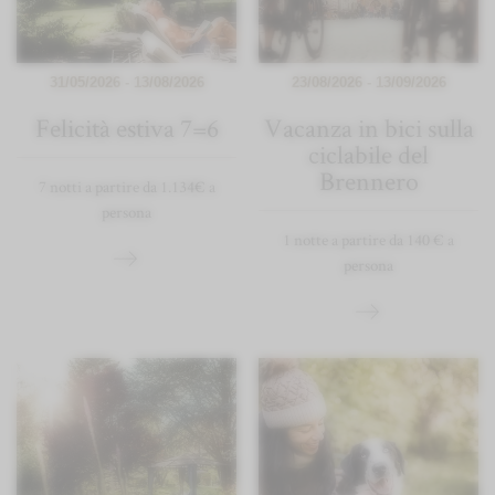
31/05/2026 - 13/08/2026
23/08/2026 - 13/09/2026
Felicità estiva 7=6
Vacanza in bici sulla
ciclabile del
Brennero
7 notti a partire da 1.134€ a
persona
1 notte a partire da 140 € a
persona