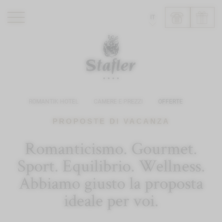
IT
ROMANTIK HOTEL
RISTORANTI
WELLNESS
ROMANTIK HOTEL
CAMERE E PREZZI
OFFERTE
ESPERIENZE
INFO
PROPOSTE DI VACANZA
Romanticismo. Gourmet.
Sport. Equilibrio. Wellness.
Abbiamo giusto la proposta
ideale per voi.