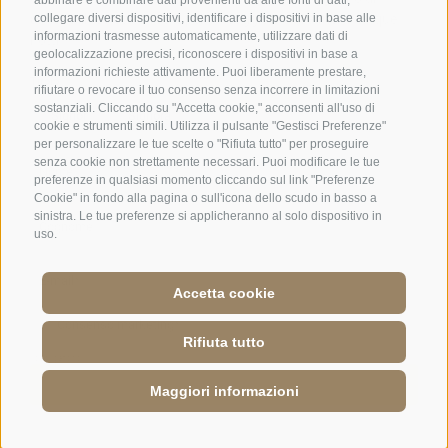
abbinare e combinare dati provenienti da altre fonti di dati,
collegare diversi dispositivi, identificare i dispositivi in base alle
informazioni trasmesse automaticamente, utilizzare dati di
geolocalizzazione precisi, riconoscere i dispositivi in base a
informazioni richieste attivamente. Puoi liberamente prestare,
rifiutare o revocare il tuo consenso senza incorrere in limitazioni
sostanziali. Cliccando su "Accetta cookie," acconsenti all'uso di
cookie e strumenti simili. Utilizza il pulsante "Gestisci Preferenze"
per personalizzare le tue scelte o "Rifiuta tutto" per proseguire
senza cookie non strettamente necessari. Puoi modificare le tue
preferenze in qualsiasi momento cliccando sul link "Preferenze
Cookie" in fondo alla pagina o sull'icona dello scudo in basso a
sinistra. Le tue preferenze si applicheranno al solo dispositivo in
uso.
Accetta cookie
Jobs
·
Credits
·
Condizioni
·
Mappa del sito
·
Accessibility
·
Cookie Policy
·
Privacy
·
Preferenze Cookies
·
UI: IT 01586550210
·
Rifiuta tutto
Maggiori informazioni
RICHIESTA
PRENOTAZIONE
RICHIESTA TAVOLO