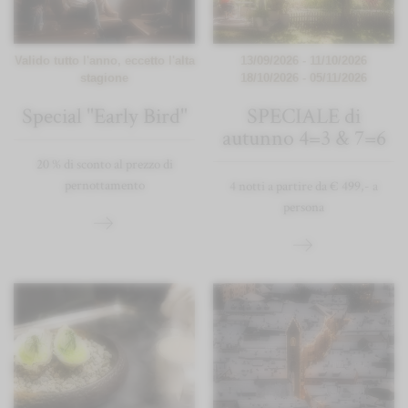
Valido tutto l'anno, eccetto l'alta
13/09/2026 - 11/10/2026
stagione
18/10/2026 - 05/11/2026
Special "Early Bird"
SPECIALE di
autunno 4=3 & 7=6
20 % di sconto al prezzo di
pernottamento
4 notti a partire da € 499,- a
persona