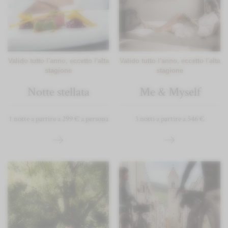
Valido tutto l'anno, eccetto l'alta
Valido tutto l'anno, eccetto l'alta
stagione
stagione
Notte stellata
Me & Myself
1 notte a partire a 299 € a persona
3 notti a partire a 546 €