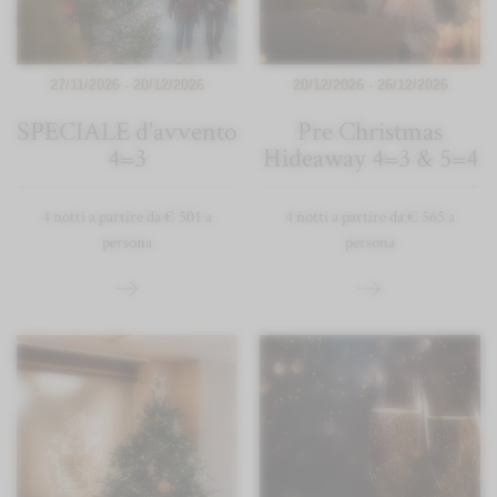
27/11/2026 - 20/12/2026
20/12/2026 - 26/12/2026
SPECIALE d'avvento
Pre Christmas
4=3
Hideaway 4=3 & 5=4
4 notti a partire da € 501 a
4 notti a partire da € 565 a
persona
persona