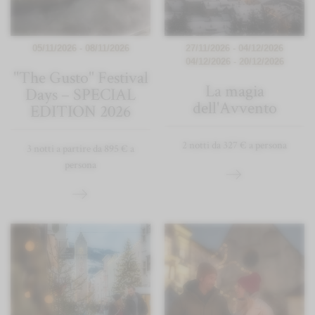
05/11/2026 - 08/11/2026
27/11/2026 - 04/12/2026
04/12/2026 - 20/12/2026
"The Gusto" Festival
La magia
Days – SPECIAL
dell'Avvento
EDITION 2026
2 notti da 327 € a persona
3 notti a partire da 895 € a
persona