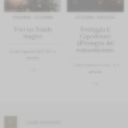
23/12/2026 - 27/12/2026
27/12/2026 - 03/01/2027
Vivi un Natale
Festeggia il
magico
Capodanno
all'insegna del
romanticismo
2 notti a partire da € 369,- a
persona
7 notti a partire a 1.331,- € a
persona
COME ARRIVARE