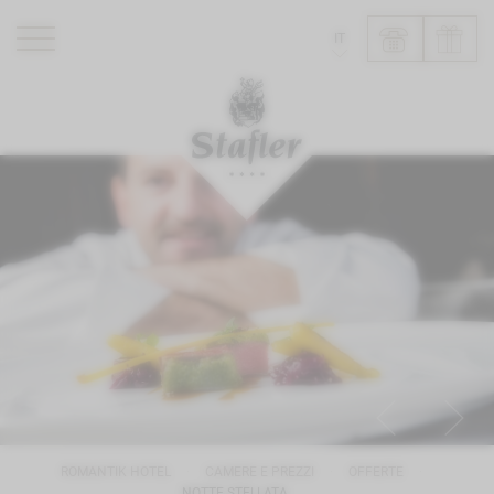
IT
ROMANTIK HOTEL
RISTORANTI
WELLNESS
ESPERIENZE
INFO
ROMANTIK HOTEL
CAMERE E PREZZI
OFFERTE
NOTTE STELLATA