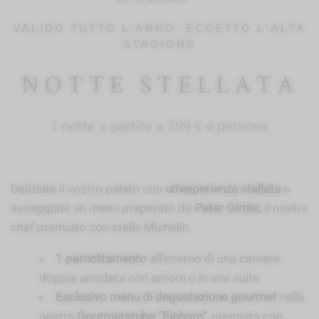
VALIDO TUTTO L'ANNO, ECCETTO L'ALTA
STAGIONE
NOTTE STELLATA
1 notte a partire a 299 € a persona
Deliziate il vostro palato con
un’esperienza stellata
e
assaggiate un menu preparato da
Peter Girtler,
il nostro
chef premiato con stella Michelin.
1 pernottamento
all’interno di una camera
doppia arredata con amore o in una suite
Esclusivo menu di degustazione gourmet
nella
nostra
Gourmetstube “Einhorn”
, premiata con