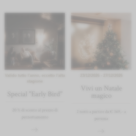
Valido tutto l'anno, eccetto l'alta
23/12/2026 - 27/12/2026
stagione
Vivi un Natale
Special "Early Bird"
magico
20 % di sconto al prezzo di
2 notti a partire da € 369,- a
pernottamento
persona