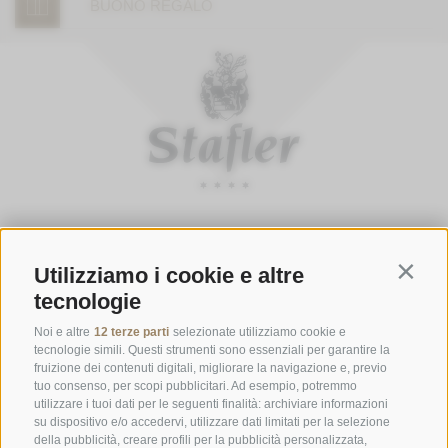
BUONO REGALO
ORARI D'APERTURA DELLA GASTHOFSTUBE
Utilizziamo i cookie e altre
Da giovedì a lunedì:
dalle 19:00 alle 21:00
Contin
tecnologie
Sabato, domenica e giorni festivi:
dalle ore 12:00 alle ore 14:00 &
dalle ore 19:00 alle ore 21:00
Noi e altre
12 terze parti
selezionate utilizziamo cookie e
tecnologie simili. Questi strumenti sono essenziali per garantire la
ORARI D'APERTURA GOURMETSTUBE EINHORN
fruizione dei contenuti digitali, migliorare la navigazione e, previo
tuo consenso, per scopi pubblicitari. Ad esempio, potremmo
Giovedì a lunedì:
dalle ore 18:45 alle ore 19:45 (l'ultima ordinazione)
utilizzare i tuoi dati per le seguenti finalità: archiviare informazioni
Giorni di riposo:
martedì & mercoledì
su dispositivo e/o accedervi, utilizzare dati limitati per la selezione
della pubblicità, creare profili per la pubblicità personalizzata,