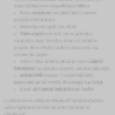
stella Michelin e 4 cappelli Gault Millau
Ricca
colazione
con piatti fatti in casa e
prodotti del territorio
Merenda con caffè, tè e dolci
Tanto spazio
per tutti: parco grande e
romantico, lago di ninfee, bosco di conifere
proprio dietro l’hotel, prato e terrazza in una
cornice da sogno
Tutto il relax di Romantica, la nostra
oasi di
benessere
con piscina coperta, saune e sala relax
activeCARD
inclusa - il vostro biglietto
personale per un mondo di vantaggi e privilegi
E tutti altri
servizi inclusi
firmati Stafler
L' offerta non è valida da Natale all' Epifania durante
l'alta stagione ed anche durante il periodo di
Ferragosto.