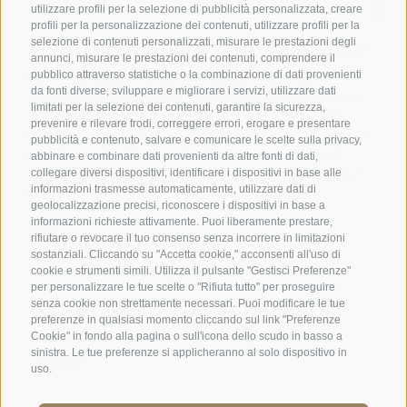
utilizzare profili per la selezione di pubblicità personalizzata, creare
profili per la personalizzazione dei contenuti, utilizzare profili per la
Famiglia Stafler
·
Mules Nr. 10
·
I-
39040
Campo di Trens
selezione di contenuti personalizzati, misurare le prestazioni degli
a Vipiteno
·
Tel.:
+39 0472 771 136
·
info@stafler.com
annunci, misurare le prestazioni dei contenuti, comprendere il
pubblico attraverso statistiche o la combinazione di dati provenienti
da fonti diverse, sviluppare e migliorare i servizi, utilizzare dati
limitati per la selezione dei contenuti, garantire la sicurezza,
prevenire e rilevare frodi, correggere errori, erogare e presentare
pubblicità e contenuto, salvare e comunicare le scelte sulla privacy,
abbinare e combinare dati provenienti da altre fonti di dati,
collegare diversi dispositivi, identificare i dispositivi in base alle
informazioni trasmesse automaticamente, utilizzare dati di
geolocalizzazione precisi, riconoscere i dispositivi in base a
informazioni richieste attivamente. Puoi liberamente prestare,
rifiutare o revocare il tuo consenso senza incorrere in limitazioni
sostanziali. Cliccando su "Accetta cookie," acconsenti all'uso di
cookie e strumenti simili. Utilizza il pulsante "Gestisci Preferenze"
per personalizzare le tue scelte o "Rifiuta tutto" per proseguire
senza cookie non strettamente necessari. Puoi modificare le tue
preferenze in qualsiasi momento cliccando sul link "Preferenze
Cookie" in fondo alla pagina o sull'icona dello scudo in basso a
sinistra. Le tue preferenze si applicheranno al solo dispositivo in
uso.