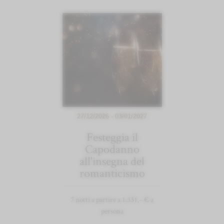
27/12/2026 - 03/01/2027
Festeggia il
Capodanno
all'insegna del
romanticismo
7 notti a partire a 1.331,- € a
persona