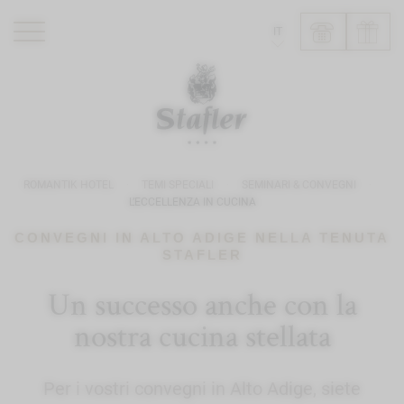
IT
ROMANTIK HOTEL
RISTORANTI
WELLNESS
ROMANTIK HOTEL
TEMI SPECIALI
SEMINARI & CONVEGNI
ESPERIENZE
L’ECCELLENZA IN CUCINA
INFO
CONVEGNI IN ALTO ADIGE NELLA TENUTA
STAFLER
Un successo anche con la
nostra cucina stellata
Per i vostri convegni in Alto Adige, siete