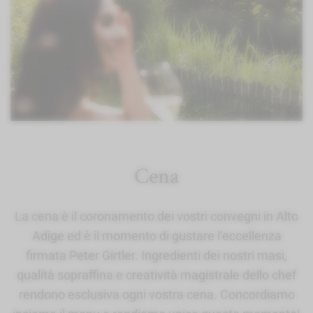
Cena
La cena è il coronamento dei vostri convegni in Alto
Adige ed è il momento di gustare l’eccellenza
firmata Peter Girtler. Ingredienti dei nostri masi,
qualità sopraffina e creatività magistrale dello chef
rendono esclusiva ogni vostra cena. Concordiamo