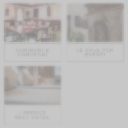
SEMINARI &
LE SALE PER
CONVEGNI
EVENTI
I SERVIZI
DELL’HOTEL