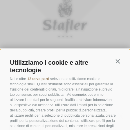
ORARI D'APERTURA DELLA GASTHOFSTUBE
Utilizziamo i cookie e altre
Contin
Da giovedì a lunedì:
dalle 19:00 alle 21:00
tecnologie
Sabato, domenica e giorni festivi:
dalle ore 12:00 alle ore 14:00 &
dalle ore 19:00 alle ore 21:00
Noi e altre
12 terze parti
selezionate utilizziamo cookie e
tecnologie simili. Questi strumenti sono essenziali per garantire la
ORARI D'APERTURA GOURMETSTUBE EINHORN
fruizione dei contenuti digitali, migliorare la navigazione e, previo
tuo consenso, per scopi pubblicitari. Ad esempio, potremmo
Giovedì a lunedì:
dalle ore 18:45 alle ore 19:45 (l'ultima ordinazione)
utilizzare i tuoi dati per le seguenti finalità: archiviare informazioni
Giorni di riposo:
martedì & mercoledì
su dispositivo e/o accedervi, utilizzare dati limitati per la selezione
della pubblicità, creare profili per la pubblicità personalizzata,
utilizzare profili per la selezione di pubblicità personalizzata, creare
profili per la personalizzazione dei contenuti, utilizzare profili per la
Famiglia Stafler
·
Mules Nr. 10
·
I-
39040
Campo di Trens
selezione di contenuti personalizzati, misurare le prestazioni degli
a Vipiteno
·
Tel.:
+39 0472 771 136
·
info@stafler.com