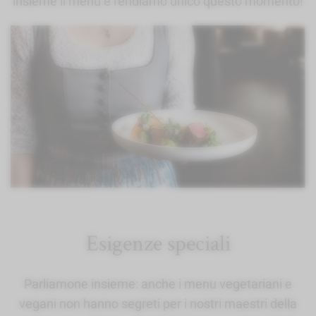
insieme il menu e rendiamo unico questo momento!
Esigenze speciali
Parliamone insieme: anche i menu vegetariani e
vegani non hanno segreti per i nostri maestri della