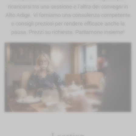
ricaricarsi tra una sessione e l’altra dei convegni in
Alto Adige. Vi forniamo una consulenza competente
e consigli preziosi per rendere efficace anche la
pausa. Prezzi su richiesta. Parliamone insieme!
Location