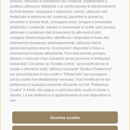
annunci, misurare le prestazioni dei contenuti, comprendere il
pubblico attraverso statistiche o la combinazione di dati provenienti
da fonti diverse, sviluppare e migliorare i servizi, utilizzare dati
limitati per la selezione dei contenuti, garantire la sicurezza,
prevenire e rilevare frodi, correggere errori, erogare e presentare
pubblicità e contenuto, salvare e comunicare le scelte sulla privacy,
abbinare e combinare dati provenienti da altre fonti di dati,
collegare diversi dispositivi, identificare i dispositivi in base alle
informazioni trasmesse automaticamente, utilizzare dati di
geolocalizzazione precisi, riconoscere i dispositivi in base a
informazioni richieste attivamente. Puoi liberamente prestare,
rifiutare o revocare il tuo consenso senza incorrere in limitazioni
sostanziali. Cliccando su "Accetta cookie," acconsenti all'uso di
cookie e strumenti simili. Utilizza il pulsante "Gestisci Preferenze"
per personalizzare le tue scelte o "Rifiuta tutto" per proseguire
senza cookie non strettamente necessari. Puoi modificare le tue
preferenze in qualsiasi momento cliccando sul link "Preferenze
Cookie" in fondo alla pagina o sull'icona dello scudo in basso a
sinistra. Le tue preferenze si applicheranno al solo dispositivo in
uso.
Accetta cookie
Jobs
·
Credits
·
Condizioni
·
Mappa del sito
·
Accessibility
·
Cookie Policy
·