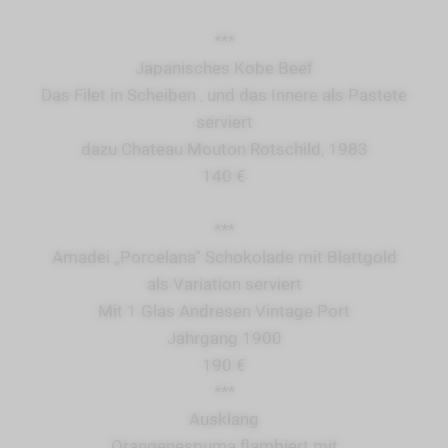
***
Japanisches Kobe Beef
Das Filet in Scheiben , und das Innere als Pastete
serviert
dazu Chateau Mouton Rotschild, 1983
140 €
***
Amadei „Porcelana“ Schokolade mit Blattgold
als Variation serviert
Mit 1 Glas Andresen Vintage Port
Jahrgang 1900
190 €
***
Ausklang
Orangenespuma flambiert mit