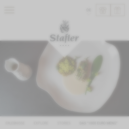
DE
ROMANTIK HOTEL
RESTAURANTS
WELLNESS
ERLEBNISSE
INFO
ERLEBNISSE
EXPLORE
STORIES
DAS "1000 EURO MENÜ"