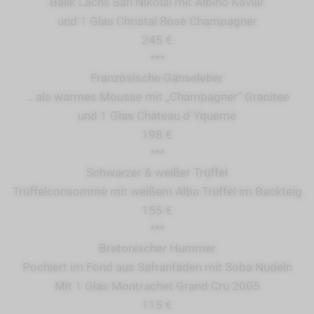
Balik Lachs San Nikolai mit Albino Kaviar
und 1 Glas Christal Rosè Champagner
245 €
***
Französische Gänseleber
… als warmes Mousse mit „Champagner“ Granitee
und 1 Glas Chàteau d`Yqueme
198 €
***
Schwarzer & weißer Trüffel
Trüffelconsommè mit weißem Alba Trüffel im Backteig
155 €
***
Bretonischer Hummer
Pochiert im Fond aus Safranfäden mit Soba Nudeln
Mit 1 Glas Montrachet Grand Crù 2005
115 €