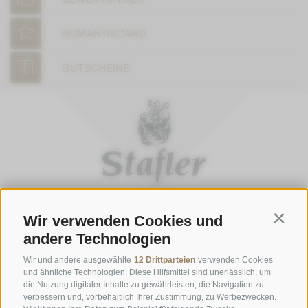
ROMANTIKCARD
GUTSCHEINE
Wir verwenden Cookies und
Contin
ÖFFNUNGSZEITEN GASTHOFSTUBE
andere Technologien
Donnerstag bis Montag:
19:00 bis 21:00 Uhr
Wir und andere ausgewählte
12 Drittparteien
verwenden Cookies
Samstag, Sonntag und an Feiertagen:
12:00 bis 14:00 Uhr & 19:00
und ähnliche Technologien. Diese Hilfsmittel sind unerlässlich, um
die Nutzung digitaler Inhalte zu gewährleisten, die Navigation zu
bis 21:00 Uhr
verbessern und, vorbehaltlich Ihrer Zustimmung, zu Werbezwecken.