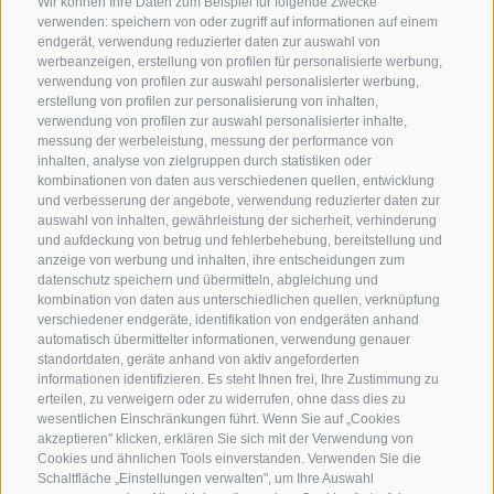
Wir können Ihre Daten zum Beispiel für folgende Zwecke
ÖFFNUNGSZEITEN GOURMETSTUBE EINHORN
verwenden: speichern von oder zugriff auf informationen auf einem
Donnerstag bis Montag:
18:45 Uhr bis 19:45 Uhr (letzte
endgerät, verwendung reduzierter daten zur auswahl von
werbeanzeigen, erstellung von profilen für personalisierte werbung,
Bestellannahme)
verwendung von profilen zur auswahl personalisierter werbung,
Ruhetag:
Dienstag & Mittwoch
erstellung von profilen zur personalisierung von inhalten,
verwendung von profilen zur auswahl personalisierter inhalte,
messung der werbeleistung, messung der performance von
inhalten, analyse von zielgruppen durch statistiken oder
Familie Stafler
·
Mauls Nr. 10
·
I-
39040
Freienfeld bei
kombinationen von daten aus verschiedenen quellen, entwicklung
Sterzing
·
Tel.:
+39 0472 771 136
·
info@stafler.com
und verbesserung der angebote, verwendung reduzierter daten zur
auswahl von inhalten, gewährleistung der sicherheit, verhinderung
und aufdeckung von betrug und fehlerbehebung, bereitstellung und
anzeige von werbung und inhalten, ihre entscheidungen zum
datenschutz speichern und übermitteln, abgleichung und
kombination von daten aus unterschiedlichen quellen, verknüpfung
verschiedener endgeräte, identifikation von endgeräten anhand
automatisch übermittelter informationen, verwendung genauer
standortdaten, geräte anhand von aktiv angeforderten
informationen identifizieren. Es steht Ihnen frei, Ihre Zustimmung zu
erteilen, zu verweigern oder zu widerrufen, ohne dass dies zu
wesentlichen Einschränkungen führt. Wenn Sie auf „Cookies
akzeptieren" klicken, erklären Sie sich mit der Verwendung von
Cookies und ähnlichen Tools einverstanden. Verwenden Sie die
Schaltfläche „Einstellungen verwalten", um Ihre Auswahl