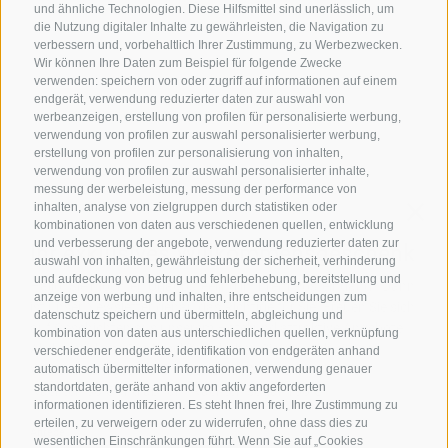
Samstag, Sonntag und an Feiertagen:
12:00 bis 14:00 Uhr & 19:00
und ähnliche Technologien. Diese Hilfsmittel sind unerlässlich, um
die Nutzung digitaler Inhalte zu gewährleisten, die Navigation zu
bis 21:00 Uhr
verbessern und, vorbehaltlich Ihrer Zustimmung, zu Werbezwecken.
Wir können Ihre Daten zum Beispiel für folgende Zwecke
ÖFFNUNGSZEITEN GOURMETSTUBE EINHORN
verwenden: speichern von oder zugriff auf informationen auf einem
Donnerstag bis Montag:
18:45 Uhr bis 19:45 Uhr (letzte
endgerät, verwendung reduzierter daten zur auswahl von
werbeanzeigen, erstellung von profilen für personalisierte werbung,
Bestellannahme)
verwendung von profilen zur auswahl personalisierter werbung,
Ruhetag:
Dienstag & Mittwoch
erstellung von profilen zur personalisierung von inhalten,
verwendung von profilen zur auswahl personalisierter inhalte,
messung der werbeleistung, messung der performance von
inhalten, analyse von zielgruppen durch statistiken oder
Familie Stafler
·
Mauls Nr. 10
·
I-
39040
Freienfeld bei
kombinationen von daten aus verschiedenen quellen, entwicklung
Sterzing
·
Tel.:
+39 0472 771 136
·
info@stafler.com
und verbesserung der angebote, verwendung reduzierter daten zur
auswahl von inhalten, gewährleistung der sicherheit, verhinderung
und aufdeckung von betrug und fehlerbehebung, bereitstellung und
anzeige von werbung und inhalten, ihre entscheidungen zum
datenschutz speichern und übermitteln, abgleichung und
kombination von daten aus unterschiedlichen quellen, verknüpfung
verschiedener endgeräte, identifikation von endgeräten anhand
automatisch übermittelter informationen, verwendung genauer
standortdaten, geräte anhand von aktiv angeforderten
informationen identifizieren. Es steht Ihnen frei, Ihre Zustimmung zu
erteilen, zu verweigern oder zu widerrufen, ohne dass dies zu
wesentlichen Einschränkungen führt. Wenn Sie auf „Cookies