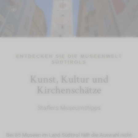
ENTDECKEN SIE DIE MUSEENWELT
SÜDTIROLS
Kunst, Kultur und
Kirchenschätze
Staflers Museumstipps
Bei 85 Museen im Land Südtirol fällt die Auswahl nicht