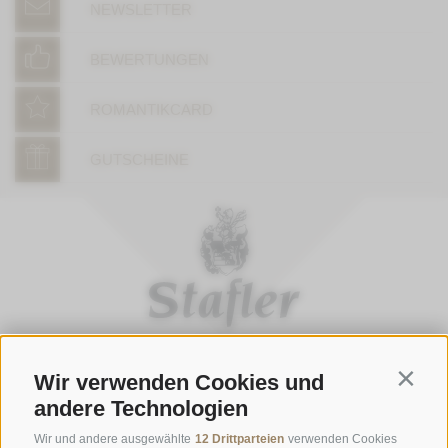
NEWSLETTER
BEWERTUNGEN
ROMANTIKCARD
GUTSCHEINE
Wir verwenden Cookies und
Contin
ÖFFNUNGSZEITEN GASTHOFSTUBE
andere Technologien
Donnerstag bis Montag:
19:00 bis 21:00 Uhr
Wir und andere ausgewählte
12 Drittparteien
verwenden Cookies