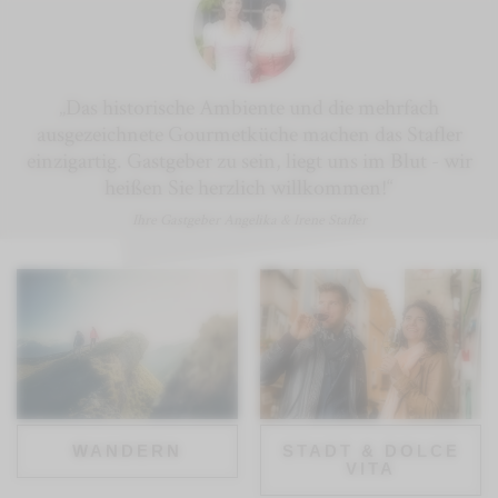
„Das historische Ambiente und die mehrfach
ausgezeichnete Gourmetküche machen das Stafler
einzigartig. Gastgeber zu sein, liegt uns im Blut - wir
heißen Sie herzlich willkommen!“
Ihre Gastgeber Angelika & Irene Stafler
WANDERN
STADT & DOLCE
VITA