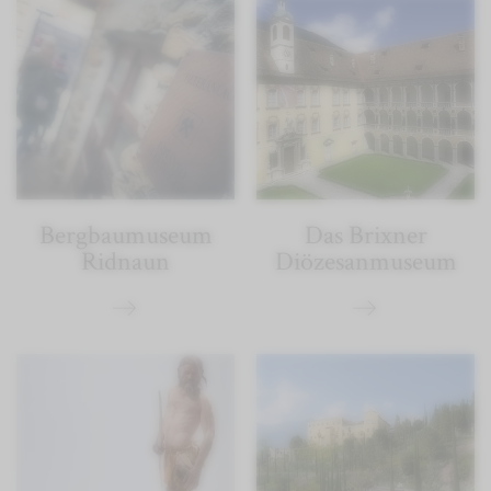
Bergbaumuseum
Das Brixner
Ridnaun
Diözesanmuseum