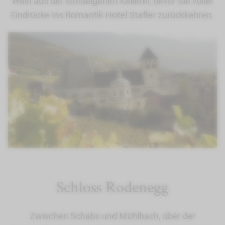
Wein aus der stiftseigenen Kellerei, bevor Sie voller
Eindrücke ins Romantik Hotel Stafler zurückkehren.
Schloss Rodenegg
Zwischen Schabs und Mühlbach, über der