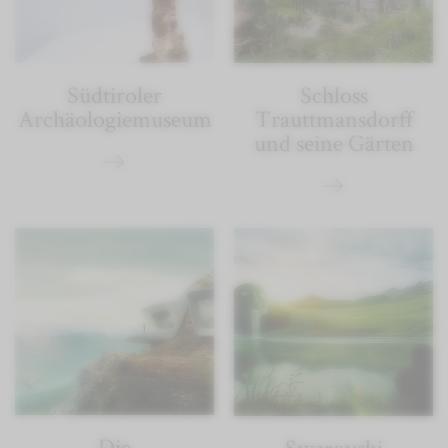
Südtiroler
Schloss
Archäologiemuseum
Trauttmansdorff
und seine Gärten
Die
Swarovski