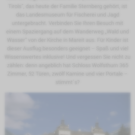
Tirols“, das heute der Familie Sternberg gehört, ist
das Landesmuseum für Fischerei und Jagd
untergebracht. Verbinden Sie Ihren Besuch mit
einem Spaziergang auf dem Wanderweg „Wald und
Wasser“ von der Kirche in Mareit aus. Für Kinder ist
dieser Ausflug besonders geeignet – Spaß und viel
Wissenswertes inklusive! Und vergessen Sie nicht zu
zählen: denn angeblich hat Schloss Wolfsthurn 365
Zimmer, 52 Türen, zwölf Kamine und vier Portale –
stimmt´s?