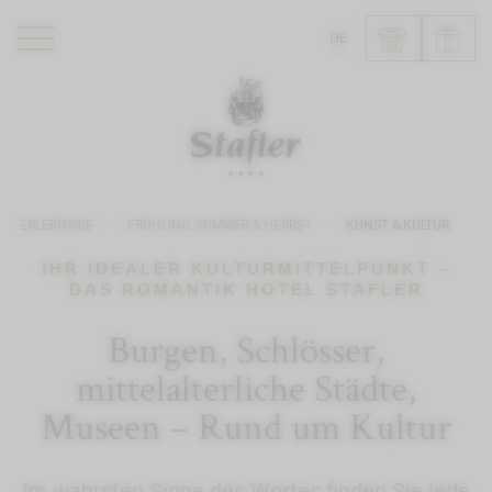
DE
ROMANTIK HOTEL
RESTAURANTS
WELLNESS
ERLEBNISSE
FRÜHLING, SOMMER & HERBST
KUNST & KULTUR
ERLEBNISSE
INFO
IHR IDEALER KULTURMITTELPUNKT –
DAS ROMANTIK HOTEL STAFLER
Burgen, Schlösser,
mittelalterliche Städte,
Museen – Rund um Kultur
Im wahrsten Sinne des Wortes finden Sie jede