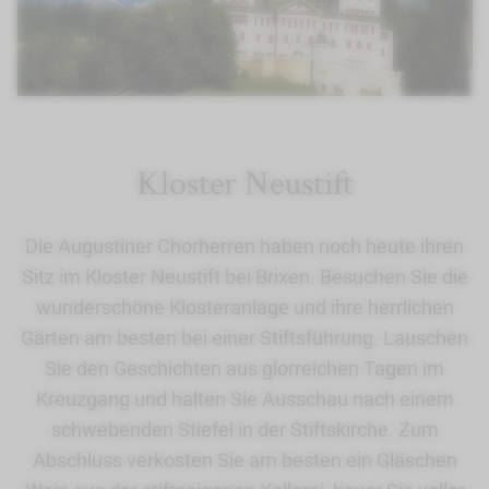
Kloster Neustift
Die Augustiner Chorherren haben noch heute ihren
Sitz im Kloster Neustift bei Brixen. Besuchen Sie die
wunderschöne Klosteranlage und ihre herrlichen
Gärten am besten bei einer Stiftsführung. Lauschen
Sie den Geschichten aus glorreichen Tagen im
Kreuzgang und halten Sie Ausschau nach einem
schwebenden Stiefel in der Stiftskirche. Zum
Abschluss verkosten Sie am besten ein Gläschen