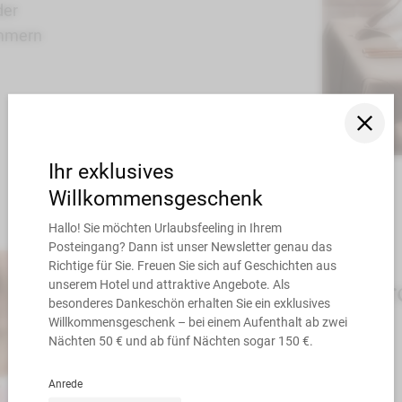
der
immern
Hochzeiten – Ein Mär
wird wahr.