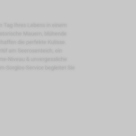
n Tag Ihres Lebens in einem
istorische Mauern, blühende
chaffen die perfekte Kulisse.
itif am Seerosenteich, ein
ne-Niveau & unvergessliche
-Sorglos-Service begleitet Sie