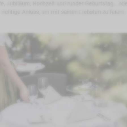
e, Jubiläum, Hochzeit und runder Geburtstag… oder
richtige Anlass, um mit seinen Liebsten zu feiern.