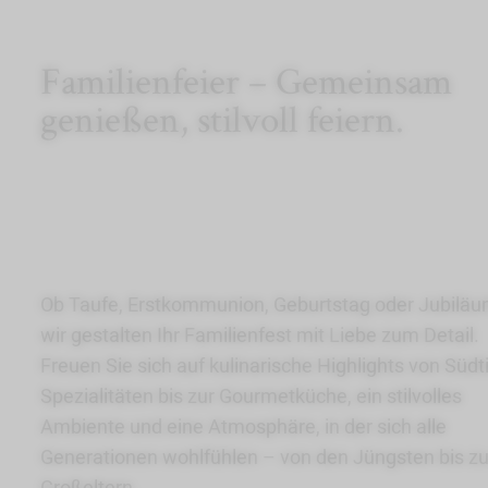
Familienfeier – Gemeinsam
genießen, stilvoll feiern.
Ob Taufe, Erstkommunion, Geburtstag oder Jubilä
wir gestalten Ihr Familienfest mit Liebe zum Detail.
Freuen Sie sich auf kulinarische Highlights von Südti
Spezialitäten bis zur Gourmetküche, ein stilvolles
Ambiente und eine Atmosphäre, in der sich alle
Generationen wohlfühlen – von den Jüngsten bis z
Großeltern.