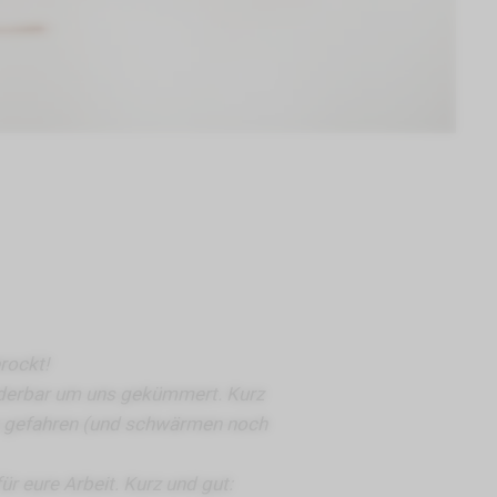
erockt!
nderbar um uns gekümmert. Kurz
se gefahren (und schwärmen noch
r eure Arbeit. Kurz und gut: