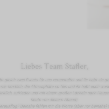
Liebes Team Stafler,
bt gleich zwei Events für uns veranstaltet und ihr habt sie g
war köstlich, die Atmosphäre so fein und ihr habt euch wu
glücklich, zufrieden und mit einem großen Lächeln nach Hau
heute von diesem Abend).
sflug? Beinahe fehlen mir die Worte (aber nur beinahe) fü