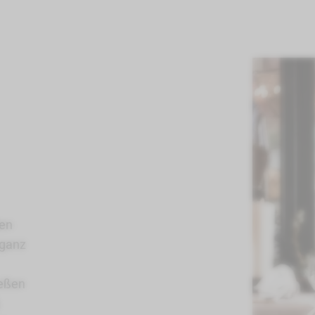
den
eganz
ießen