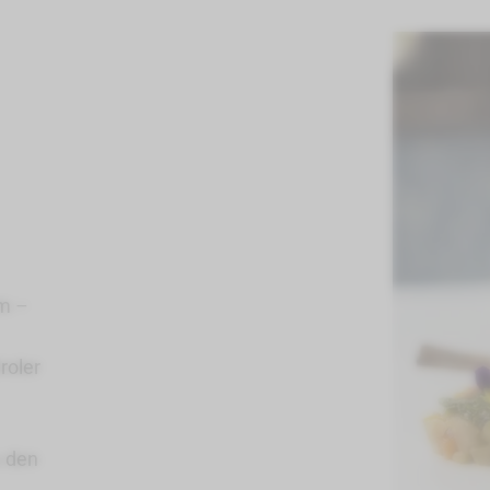
um –
roler
u den