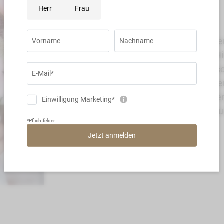
Feiern Sie den schönste
exklusiven Ambiente: H
Gärten & stilvolle Säle s
Genießen Sie einen Aper
Hochzeitsmenü auf Ster
Fotospots. Unser Rundum
bis zum letzten Tanz.