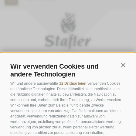
Wir verwenden Cookies und
Contin
ÖFFNUNGSZEITEN GASTHOFSTUBE
andere Technologien
Donnerstag bis Montag:
19:00 bis 21:00 Uhr
Wir und andere ausgewählte
12 Drittparteien
verwenden Cookies
Samstag, Sonntag und an Feiertagen:
12:00 bis 14:00 Uhr & 19:00
und ähnliche Technologien. Diese Hilfsmittel sind unerlässlich, um
die Nutzung digitaler Inhalte zu gewährleisten, die Navigation zu
bis 21:00 Uhr
verbessern und, vorbehaltlich Ihrer Zustimmung, zu Werbezwecken.
Wir können Ihre Daten zum Beispiel für folgende Zwecke
ÖFFNUNGSZEITEN GOURMETSTUBE EINHORN
verwenden: speichern von oder zugriff auf informationen auf einem
Donnerstag bis Montag:
18:45 Uhr bis 19:45 Uhr (letzte
endgerät, verwendung reduzierter daten zur auswahl von
werbeanzeigen, erstellung von profilen für personalisierte werbung,
Bestellannahme)
verwendung von profilen zur auswahl personalisierter werbung,
Ruhetag:
Dienstag & Mittwoch
erstellung von profilen zur personalisierung von inhalten,