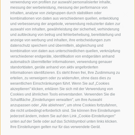
verwendung von profilen zur auswahl personalisierter inhalte,
messung der werbeleistung, messung der performance von
inhalten, analyse von zielgruppen durch statistiken oder
Familie Stafler
·
Mauls Nr. 10
·
I-
39040
Freienfeld bei
kombinationen von daten aus verschiedenen quellen, entwicklung
Sterzing
·
Tel.:
+39 0472 771 136
·
info@stafler.com
und verbesserung der angebote, verwendung reduzierter daten zur
auswahl von inhalten, gewährleistung der sicherheit, verhinderung
und aufdeckung von betrug und fehlerbehebung, bereitstellung und
anzeige von werbung und inhalten, ihre entscheidungen zum
datenschutz speichern und übermitteln, abgleichung und
kombination von daten aus unterschiedlichen quellen, verknüpfung
verschiedener endgeräte, identifikation von endgeräten anhand
automatisch übermittelter informationen, verwendung genauer
standortdaten, geräte anhand von aktiv angeforderten
informationen identifizieren. Es steht Ihnen frei, Ihre Zustimmung zu
erteilen, zu verweigern oder zu widerrufen, ohne dass dies zu
wesentlichen Einschränkungen führt. Wenn Sie auf „Cookies
akzeptieren" klicken, erklären Sie sich mit der Verwendung von
Cookies und ähnlichen Tools einverstanden. Verwenden Sie die
Schaltfläche „Einstellungen verwalten", um Ihre Auswahl
anzupassen oder „Alle ablehnen", um ohne Cookies fortzufahren,
die nicht unbedingt erforderlich sind. Sie können Ihre Einstellungen
jederzeit ändern, indem Sie auf den Link „Cookie-Einstellungen"
unten auf der Seite oder auf das Schildsymbol unten links klicken.
Ihre Einstellungen gelten nur für das verwendete Gerät.