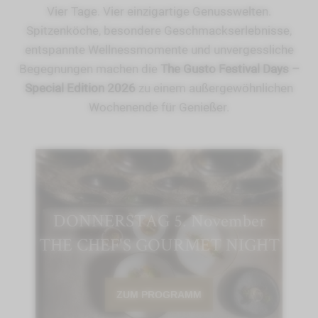
Vier Tage. Vier einzigartige Genusswelten.
Spitzenköche, besondere Geschmackserlebnisse,
entspannte Wellnessmomente und unvergessliche
Begegnungen machen die
The Gusto Festival Days –
Special Edition 2026
zu einem außergewöhnlichen
Wochenende für Genießer.
DONNERSTAG 5. November
THE CHEF'S GOURMET NIGHT
ZUM PROGRAMM