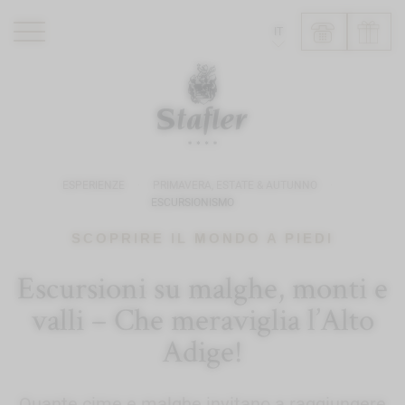
IT
ROMANTIK HOTEL
RISTORANTI
WELLNESS
ESPERIENZE
PRIMAVERA, ESTATE & AUTUNNO
ESPERIENZE
ESCURSIONISMO
INFO
SCOPRIRE IL MONDO A PIEDI
Escursioni su malghe, monti e
valli – Che meraviglia l’Alto
Adige!
Quante cime e malghe invitano a raggiungere