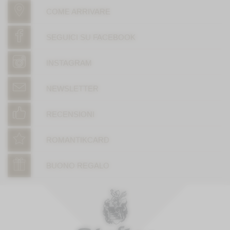
COME ARRIVARE
SEGUICI SU FACEBOOK
INSTAGRAM
NEWSLETTER
RECENSIONI
ROMANTIKCARD
BUONO REGALO