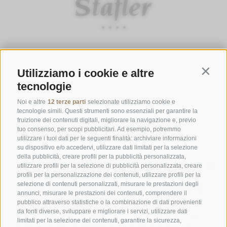
ORARI D'APERTURA DELLA GASTHOFSTUBE
Utilizziamo i cookie e altre
Da giovedì a lunedì:
dalle 19:00 alle 21:00
Contin
tecnologie
Sabato, domenica e giorni festivi:
dalle ore 12:00 alle ore 14:00 &
dalle ore 19:00 alle ore 21:00
Noi e altre
12 terze parti
selezionate utilizziamo cookie e
tecnologie simili. Questi strumenti sono essenziali per garantire la
ORARI D'APERTURA GOURMETSTUBE EINHORN
fruizione dei contenuti digitali, migliorare la navigazione e, previo
tuo consenso, per scopi pubblicitari. Ad esempio, potremmo
Giovedì a lunedì:
dalle ore 18:45 alle ore 19:45 (l'ultima ordinazione)
utilizzare i tuoi dati per le seguenti finalità: archiviare informazioni
Giorni di riposo:
martedì & mercoledì
su dispositivo e/o accedervi, utilizzare dati limitati per la selezione
della pubblicità, creare profili per la pubblicità personalizzata,
utilizzare profili per la selezione di pubblicità personalizzata, creare
profili per la personalizzazione dei contenuti, utilizzare profili per la
Famiglia Stafler
·
Mules Nr. 10
·
I-
39040
Campo di Trens
selezione di contenuti personalizzati, misurare le prestazioni degli
a Vipiteno
·
Tel.:
+39 0472 771 136
·
info@stafler.com
annunci, misurare le prestazioni dei contenuti, comprendere il
pubblico attraverso statistiche o la combinazione di dati provenienti
da fonti diverse, sviluppare e migliorare i servizi, utilizzare dati
limitati per la selezione dei contenuti, garantire la sicurezza,