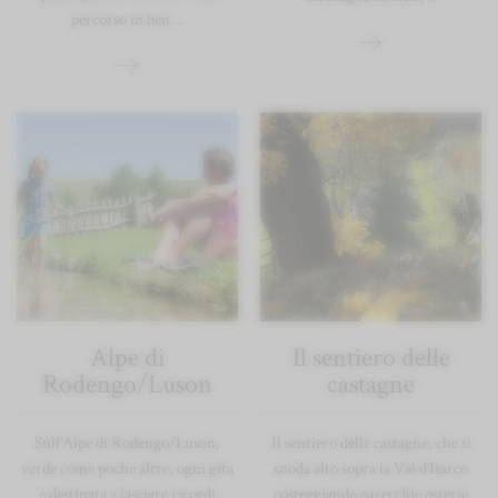
percorso in ben ...
Alpe di
Il sentiero delle
Rodengo/Luson
castagne
Sull’Alpe di Rodengo/Luson,
Il sentiero delle castagne, che si
verde come poche altre, ogni gita
snoda alto sopra la Val d’Isarco
è destinata a lasciare ricordi
costeggiando parecchie osterie