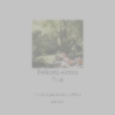
Felicità estiva
7=6
7 notti a partire da 1.134€ a
persona