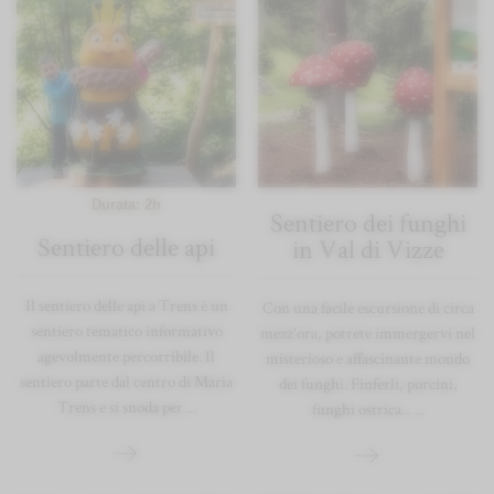
Durata: 2h
Sentiero dei funghi
Sentiero delle api
in Val di Vizze
Il sentiero delle api a Trens è un
Con una facile escursione di circa
sentiero tematico informativo
mezz'ora, potrete immergervi nel
agevolmente percorribile. Il
misterioso e affascinante mondo
sentiero parte dal centro di Maria
dei funghi. Finferli, porcini,
Trens e si snoda per ...
funghi ostrica... ...