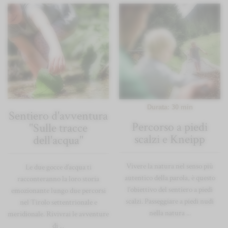
Durata: 30 min
Sentiero d'avventura
Percorso a piedi
"Sulle tracce
scalzi e Kneipp
dell'acqua"
Vivere la natura nel senso più
Le due gocce d’acqua ti
autentico della parola, è questo
racconteranno la loro storia
l‘obiettivo del sentiero a piedi
emozionante lungo due percorsi
scalzi. Passeggiare a piedi nudi
nel Tirolo settentrionale e
nella natura ...
meridionale. Rivivrai le avventure
di ...