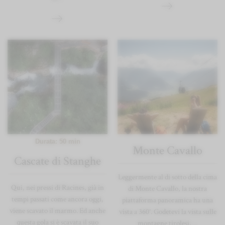
Durata: 50 min
Monte Cavallo
Cascate di Stanghe
Leggermente al di sotto della cima
Qui, nei pressi di Racines, già in
di Monte Cavallo, la nostra
tempi passati come ancora oggi,
piattaforma panoramica ha una
viene scavato il marmo. Ed anche
vista a 360°. Godetevi la vista sulle
questa gola si è scavata il suo
montagne tirolesi, ...