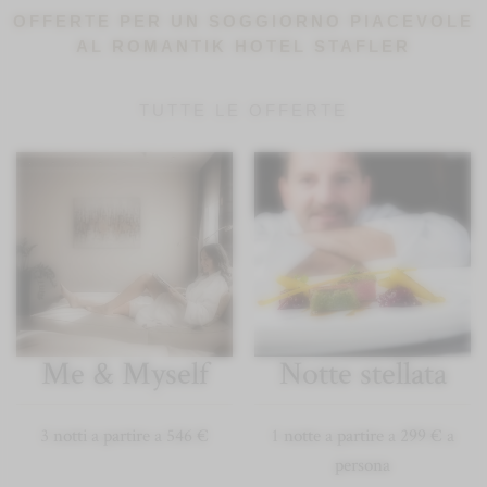
OFFERTE PER UN SOGGIORNO PIACEVOLE
AL ROMANTIK HOTEL STAFLER
TUTTE LE OFFERTE
Me & Myself
Notte stellata
3 notti a partire a 546 €
1 notte a partire a 299 € a
persona