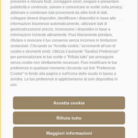
prevenire e rilevare frodi, correggere errori, erogare e presentare
pubblicità e contenuto, salvare e comunicare le scelte sulla privacy,
abbinare e combinare dati provenienti da altre fonti di dati,
collegare diversi dispositivi, identificare i dispositivi in base alle
informazioni trasmesse automaticamente, utilizzare dati di
geolocalizzazione precisi, riconoscere i dispositivi in base a
informazioni richieste attivamente. Puoi liberamente prestare,
rifiutare o revocare il tuo consenso senza incorrere in limitazioni
sostanziali. Cliccando su "Accetta cookie," acconsenti all'uso di
cookie e strumenti simili. Utilizza il pulsante "Gestisci Preferenze"
per personalizzare le tue scelte o "Rifiuta tutto" per proseguire
senza cookie non strettamente necessari. Puoi modificare le tue
preferenze in qualsiasi momento cliccando sul link "Preferenze
Cookie" in fondo alla pagina o sull'icona dello scudo in basso a
sinistra. Le tue preferenze si applicheranno al solo dispositivo in
uso.
Accetta cookie
Jobs
·
Credits
·
Condizioni
·
Mappa del sito
·
Accessibility
·
Cookie Policy
·
Rifiuta tutto
Privacy
·
Preferenze Cookies
·
UI: IT 01586550210
·
Maggiori informazioni