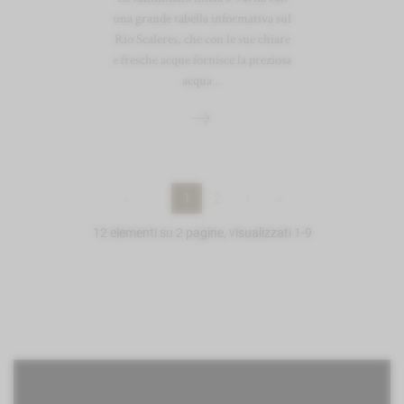
una grande tabella informativa sul
Rio Scaleres, che con le sue chiare
e fresche acque fornisce la preziosa
acqua ...
«
‹
1
2
›
»
12 elementi su 2 pagine, visualizzati 1-9