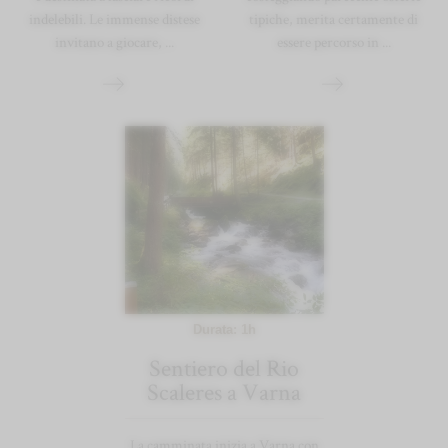
indelebili. Le immense distese
tipiche, merita certamente di
invitano a giocare, ...
essere percorso in ...
Durata: 1h
Sentiero del Rio
Scaleres a Varna
La camminata inizia a Varna con