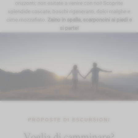
orizzonti; non esitate a venire con noi! Scoprite
splendide cascate, boschi rigeneranti, dolci malghe e
cime mozzafiato.
Zaino in spalla, scarponcini ai piedi e
si parte!
PROPOSTE DI ESCURSIONI
Voglia di camminare?