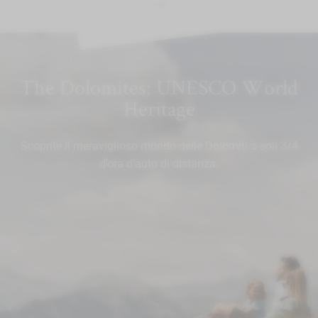
The Dolomites: UNESCO World
Heritage
Scoprite il meraviglioso mondo delle Dolomiti a soli 3/4
d’ora d’auto di distanza.