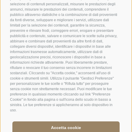
selezione di contenuti personalizzati, misurare le prestazioni degli
a Vipiteno
·
Tel.:
+39 0472 771 136
·
info@stafler.com
annunci, misurare le prestazioni dei contenuti, comprendere il
pubblico attraverso statistiche o la combinazione di dati provenienti
da fonti diverse, sviluppare e migliorare i servizi, utilizzare dati
limitati per la selezione dei contenuti, garantire la sicurezza,
prevenire e rilevare frodi, correggere errori, erogare e presentare
pubblicità e contenuto, salvare e comunicare le scelte sulla privacy,
abbinare e combinare dati provenienti da altre fonti di dati,
collegare diversi dispositivi, identificare i dispositivi in base alle
informazioni trasmesse automaticamente, utilizzare dati di
geolocalizzazione precisi, riconoscere i dispositivi in base a
informazioni richieste attivamente. Puoi liberamente prestare,
rifiutare o revocare il tuo consenso senza incorrere in limitazioni
sostanziali. Cliccando su "Accetta cookie," acconsenti all'uso di
cookie e strumenti simili. Utilizza il pulsante "Gestisci Preferenze"
per personalizzare le tue scelte o "Rifiuta tutto" per proseguire
senza cookie non strettamente necessari. Puoi modificare le tue
preferenze in qualsiasi momento cliccando sul link "Preferenze
Cookie" in fondo alla pagina o sull'icona dello scudo in basso a
sinistra. Le tue preferenze si applicheranno al solo dispositivo in
uso.
Accetta cookie