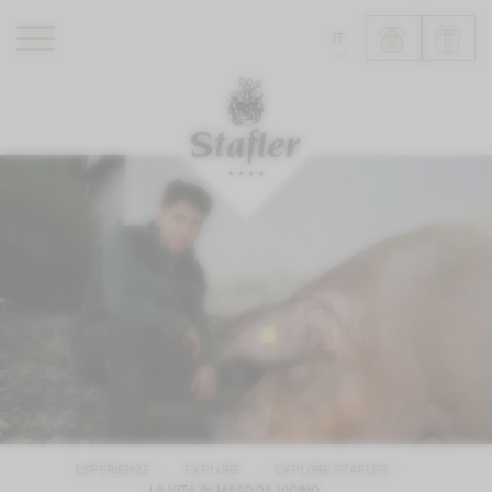
IT
ROMANTIK HOTEL
RISTORANTI
WELLNESS
ESPERIENZE
INFO
ESPERIENZE
EXPLORE
EXPLORE STAFLER
LA VITA IN MASO DA VICINO