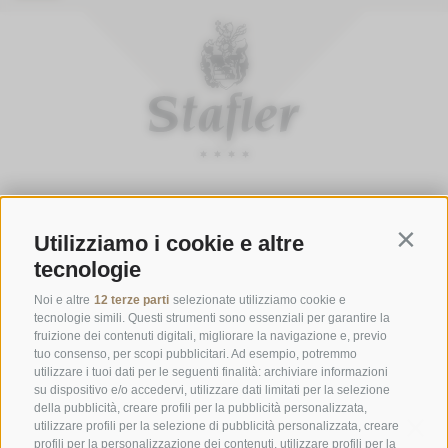
ORARI D'APERTURA DELLA GASTHOFSTUBE
Utilizziamo i cookie e altre
Contin
Da giovedì a lunedì:
dalle 19:00 alle 21:00
tecnologie
Sabato, domenica e giorni festivi:
dalle ore 12:00 alle ore 14:00 &
dalle ore 19:00 alle ore 21:00
Noi e altre
12 terze parti
selezionate utilizziamo cookie e
tecnologie simili. Questi strumenti sono essenziali per garantire la
ORARI D'APERTURA GOURMETSTUBE EINHORN
fruizione dei contenuti digitali, migliorare la navigazione e, previo
tuo consenso, per scopi pubblicitari. Ad esempio, potremmo
Giovedì a lunedì:
dalle ore 18:45 alle ore 19:45 (l'ultima ordinazione)
utilizzare i tuoi dati per le seguenti finalità: archiviare informazioni
Giorni di riposo:
martedì & mercoledì
su dispositivo e/o accedervi, utilizzare dati limitati per la selezione
della pubblicità, creare profili per la pubblicità personalizzata,
utilizzare profili per la selezione di pubblicità personalizzata, creare
profili per la personalizzazione dei contenuti, utilizzare profili per la
Famiglia Stafler
·
Mules Nr. 10
·
I-
39040
Campo di Trens