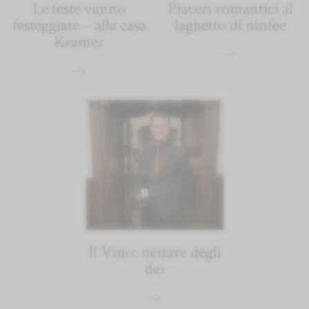
Le feste vanno
Piaceri romantici al
festeggiate – alla casa
laghetto di ninfee
Kramer
Il Vino: nettare degli
dei