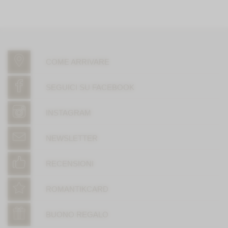
COME ARRIVARE
SEGUICI SU FACEBOOK
INSTAGRAM
NEWSLETTER
RECENSIONI
ROMANTIKCARD
BUONO REGALO