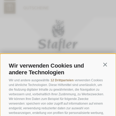
GUTSCHEINE
Wir verwenden Cookies und
Contin
ÖFFNUNGSZEITEN GASTHOFSTUBE
andere Technologien
Donnerstag bis Montag:
19:00 bis 21:00 Uhr
Wir und andere ausgewählte
12 Drittparteien
verwenden Cookies
Samstag, Sonntag und an Feiertagen:
12:00 bis 14:00 Uhr & 19:00
und ähnliche Technologien. Diese Hilfsmittel sind unerlässlich, um
die Nutzung digitaler Inhalte zu gewährleisten, die Navigation zu
bis 21:00 Uhr
verbessern und, vorbehaltlich Ihrer Zustimmung, zu Werbezwecken.
Wir können Ihre Daten zum Beispiel für folgende Zwecke
ÖFFNUNGSZEITEN GOURMETSTUBE EINHORN
verwenden: speichern von oder zugriff auf informationen auf einem
Donnerstag bis Montag:
18:45 Uhr bis 19:45 Uhr (letzte
endgerät, verwendung reduzierter daten zur auswahl von
werbeanzeigen, erstellung von profilen für personalisierte werbung,
Bestellannahme)