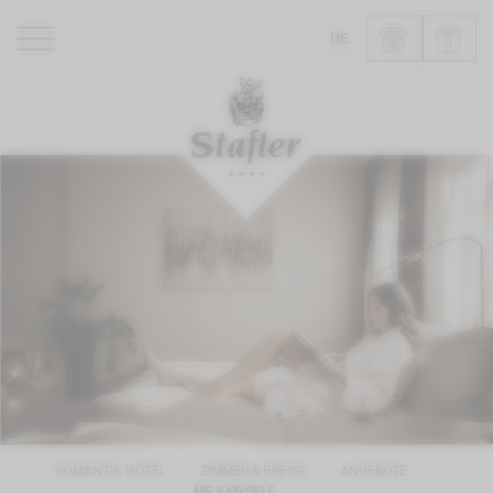
DE
ROMANTIK HOTEL
RESTAURANTS
WELLNESS
ERLEBNISSE
INFO
ROMANTIK HOTEL
ZIMMER & PREISE
ANGEBOTE
ME & MYSELF