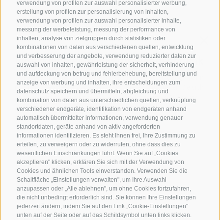
verwendung von profilen zur auswahl personalisierter werbung,
Ruhetag:
Dienstag & Mittwoch
erstellung von profilen zur personalisierung von inhalten,
verwendung von profilen zur auswahl personalisierter inhalte,
messung der werbeleistung, messung der performance von
inhalten, analyse von zielgruppen durch statistiken oder
Familie Stafler
·
Mauls Nr. 10
·
I-
39040
Freienfeld bei
kombinationen von daten aus verschiedenen quellen, entwicklung
Sterzing
·
Tel.:
+39 0472 771 136
·
info@stafler.com
und verbesserung der angebote, verwendung reduzierter daten zur
auswahl von inhalten, gewährleistung der sicherheit, verhinderung
und aufdeckung von betrug und fehlerbehebung, bereitstellung und
anzeige von werbung und inhalten, ihre entscheidungen zum
datenschutz speichern und übermitteln, abgleichung und
kombination von daten aus unterschiedlichen quellen, verknüpfung
verschiedener endgeräte, identifikation von endgeräten anhand
automatisch übermittelter informationen, verwendung genauer
standortdaten, geräte anhand von aktiv angeforderten
informationen identifizieren. Es steht Ihnen frei, Ihre Zustimmung zu
erteilen, zu verweigern oder zu widerrufen, ohne dass dies zu
wesentlichen Einschränkungen führt. Wenn Sie auf „Cookies
akzeptieren" klicken, erklären Sie sich mit der Verwendung von
Cookies und ähnlichen Tools einverstanden. Verwenden Sie die
Schaltfläche „Einstellungen verwalten", um Ihre Auswahl
anzupassen oder „Alle ablehnen", um ohne Cookies fortzufahren,
die nicht unbedingt erforderlich sind. Sie können Ihre Einstellungen
jederzeit ändern, indem Sie auf den Link „Cookie-Einstellungen"
unten auf der Seite oder auf das Schildsymbol unten links klicken.