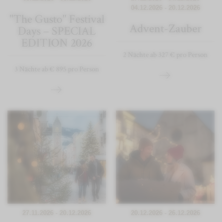
04.12.2026 - 20.12.2026
"The Gusto" Festival
Advent-Zauber
Days – SPECIAL
EDITION 2026
2 Nächte ab 327 € pro Person
3 Nächte ab € 895 pro Person
27.11.2026 - 20.12.2026
20.12.2026 - 26.12.2026