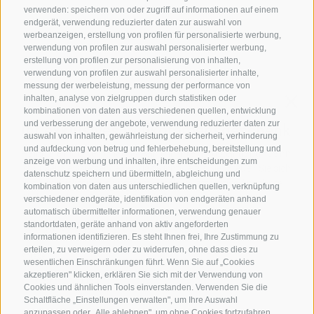
ÖFFNUNGSZEITEN GOURMETSTUBE EINHORN
verwenden: speichern von oder zugriff auf informationen auf einem
Donnerstag bis Montag:
18:45 Uhr bis 19:45 Uhr (letzte
endgerät, verwendung reduzierter daten zur auswahl von
werbeanzeigen, erstellung von profilen für personalisierte werbung,
Bestellannahme)
verwendung von profilen zur auswahl personalisierter werbung,
Ruhetag:
Dienstag & Mittwoch
erstellung von profilen zur personalisierung von inhalten,
verwendung von profilen zur auswahl personalisierter inhalte,
messung der werbeleistung, messung der performance von
inhalten, analyse von zielgruppen durch statistiken oder
Familie Stafler
·
Mauls Nr. 10
·
I-
39040
Freienfeld bei
kombinationen von daten aus verschiedenen quellen, entwicklung
Sterzing
·
Tel.:
+39 0472 771 136
·
info@stafler.com
und verbesserung der angebote, verwendung reduzierter daten zur
auswahl von inhalten, gewährleistung der sicherheit, verhinderung
und aufdeckung von betrug und fehlerbehebung, bereitstellung und
anzeige von werbung und inhalten, ihre entscheidungen zum
datenschutz speichern und übermitteln, abgleichung und
kombination von daten aus unterschiedlichen quellen, verknüpfung
verschiedener endgeräte, identifikation von endgeräten anhand
automatisch übermittelter informationen, verwendung genauer
standortdaten, geräte anhand von aktiv angeforderten
informationen identifizieren. Es steht Ihnen frei, Ihre Zustimmung zu
erteilen, zu verweigern oder zu widerrufen, ohne dass dies zu
wesentlichen Einschränkungen führt. Wenn Sie auf „Cookies
akzeptieren" klicken, erklären Sie sich mit der Verwendung von
Cookies und ähnlichen Tools einverstanden. Verwenden Sie die
Schaltfläche „Einstellungen verwalten", um Ihre Auswahl
anzupassen oder „Alle ablehnen", um ohne Cookies fortzufahren,