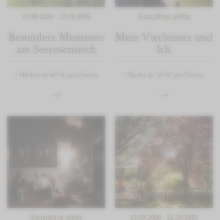
23.08.2026 - 13.09.2026
Ganzjährig gültig
Besondere Momente
Mein Vierbeiner und
am Seerosenteich
Ich
3 Nächte ab 487 € pro Person
1 Nacht ab 183 € pro Person
Ganzjährig gültig
13.09.2026 - 11.10.2026