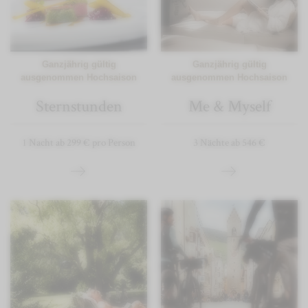
Ganzjährig gültig
Ganzjährig gültig
ausgenommen Hochsaison
ausgenommen Hochsaison
Sternstunden
Me & Myself
1 Nacht ab 299 € pro Person
3 Nächte ab 546 €