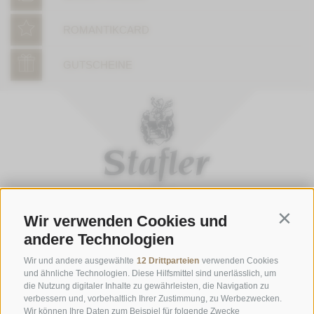
ROMANTIKCARD
GUTSCHEINE
Wir verwenden Cookies und
Contin
ÖFFNUNGSZEITEN GASTHOFSTUBE
andere Technologien
Donnerstag bis Montag:
19:00 bis 21:00 Uhr
Wir und andere ausgewählte
12 Drittparteien
verwenden Cookies
Samstag, Sonntag und an Feiertagen:
12:00 bis 14:00 Uhr & 19:00
und ähnliche Technologien. Diese Hilfsmittel sind unerlässlich, um
die Nutzung digitaler Inhalte zu gewährleisten, die Navigation zu
bis 21:00 Uhr
verbessern und, vorbehaltlich Ihrer Zustimmung, zu Werbezwecken.
Wir können Ihre Daten zum Beispiel für folgende Zwecke