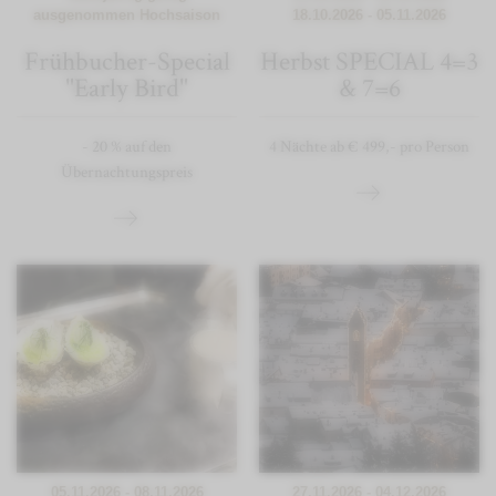
ausgenommen Hochsaison
18.10.2026 - 05.11.2026
Frühbucher-Special
Herbst SPECIAL 4=3
"Early Bird"
& 7=6
- 20 % auf den
4 Nächte ab € 499,- pro Person
Übernachtungspreis
05.11.2026 - 08.11.2026
27.11.2026 - 04.12.2026