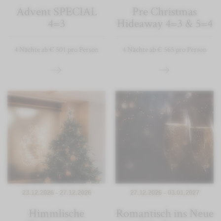
Advent SPECIAL
Pre Christmas
4=3
Hideaway 4=3 & 5=4
4 Nächte ab € 501 pro Person
4 Nächte ab € 565 pro Person
23.12.2026 - 27.12.2026
27.12.2026 - 03.01.2027
Himmlische
Romantisch ins Neue