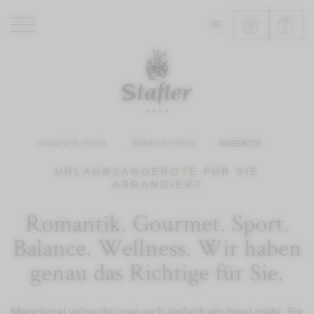
DE
ROMANTIK HOTEL
RESTAURANTS
WELLNESS
ROMANTIK HOTEL
ZIMMER & PREISE
ANGEBOTE
ERLEBNISSE
INFO
URLAUBSANGEBOTE FÜR SIE
ARRANGIERT
Romantik. Gourmet. Sport.
Balance. Wellness. Wir haben
genau das Richtige für Sie.
Manchmal wünscht man sich einfach ein bissl mehr. Für