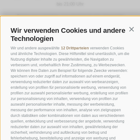
bis 21:00 Uhr
ÖFFNUNGSZEITEN GOURMETSTUBE EINHORN
Donnerstag bis Montag:
18:45 Uhr bis 19:45 Uhr (letzte
Wir verwenden Cookies und andere
Cont
Bestellannahme)
Technologien
Ruhetag:
Dienstag & Mittwoch
Wir und andere ausgewählte
12 Drittparteien
verwenden Cookies
und ähnliche Technologien. Diese Hilfsmittel sind unerlässlich, um die
Nutzung digitaler Inhalte zu gewährleisten, die Navigation zu
Familie Stafler
·
Mauls Nr. 10
·
I-
39040
Freienfeld bei
verbessern und, vorbehaltlich Ihrer Zustimmung, zu Werbezwecken.
Sterzing
·
Tel.:
+39 0472 771 136
·
info@stafler.com
Wir können Ihre Daten zum Beispiel für folgende Zwecke verwenden:
speichern von oder zugriff auf informationen auf einem endgerät,
verwendung reduzierter daten zur auswahl von werbeanzeigen,
erstellung von profilen für personalisierte werbung, verwendung von
profilen zur auswahl personalisierter werbung, erstellung von profilen
zur personalisierung von inhalten, verwendung von profilen zur
auswahl personalisierter inhalte, messung der werbeleistung,
messung der performance von inhalten, analyse von zielgruppen
durch statistiken oder kombinationen von daten aus verschiedenen
quellen, entwicklung und verbesserung der angebote, verwendung
reduzierter daten zur auswahl von inhalten, gewährleistung der
sicherheit, verhinderung und aufdeckung von betrug und
fehlerbehebung, bereitstellung und anzeige von werbung und