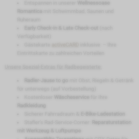
Entspannen in unserer
Wellnessoase
Romantica
mit Schwimmbad, Saunen und
Ruheraum
Early Check-in & Late Check-out
(nach
Verfügbarkeit)
Gästekarte
activeCARD
inklusive – Ihre
Eintrittskarte zu zahlreichen Vorteilen
Unsere Spezial-Extras für Radbegeisterte:
Radler-Jause to go
mit Obst, Riegeln & Getränk
für unterwegs (auf Vorbestellung)
Kostenloser
Wäscheservice
für Ihre
Radkleidung
Sicherer Fahrradraum &
E-Bike-Ladestation
Stafler’s Rad-Service-Corner:
Reparaturstation
mit Werkzeug & Luftpumpe