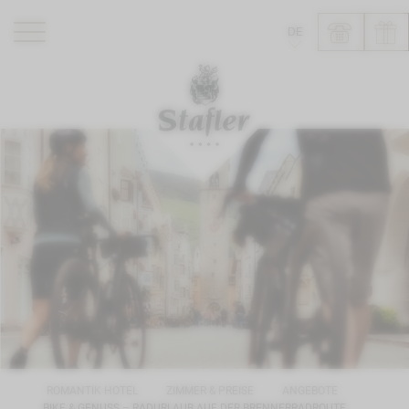
DE
ROMANTIK HOTEL
RESTAURANTS
WELLNESS
ERLEBNISSE
INFO
ROMANTIK HOTEL
ZIMMER & PREISE
ANGEBOTE
BIKE & GENUSS – RADURLAUB AUF DER BRENNERRADROUTE