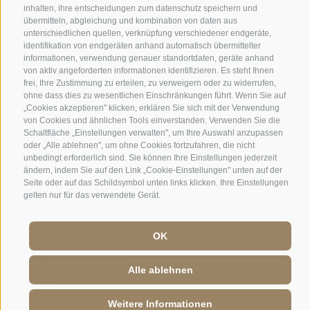
inhalten, ihre entscheidungen zum datenschutz speichern und
übermitteln, abgleichung und kombination von daten aus
unterschiedlichen quellen, verknüpfung verschiedener endgeräte,
identifikation von endgeräten anhand automatisch übermittelter
informationen, verwendung genauer standortdaten, geräte anhand
von aktiv angeforderten informationen identifizieren. Es steht Ihnen
frei, Ihre Zustimmung zu erteilen, zu verweigern oder zu widerrufen,
ohne dass dies zu wesentlichen Einschränkungen führt. Wenn Sie auf
„Cookies akzeptieren" klicken, erklären Sie sich mit der Verwendung
von Cookies und ähnlichen Tools einverstanden. Verwenden Sie die
Schaltfläche „Einstellungen verwalten", um Ihre Auswahl anzupassen
Jobs
·
Impressum
·
AGB
·
Sitemap
·
Barrierefreiheit
·
Cookie-Richtlinie
·
oder „Alle ablehnen", um ohne Cookies fortzufahren, die nicht
Privacy
·
Cookie Präferenzen
·
UID: IT 01586550210
·
unbedingt erforderlich sind. Sie können Ihre Einstellungen jederzeit
ändern, indem Sie auf den Link „Cookie-Einstellungen" unten auf der
Seite oder auf das Schildsymbol unten links klicken. Ihre Einstellungen
gelten nur für das verwendete Gerät.
OK
Alle ablehnen
Weitere Informationen