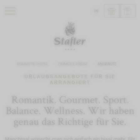
DE
ROMANTIK HOTEL
RESTAURANTS
WELLNESS
ROMANTIK HOTEL
ZIMMER & PREISE
ANGEBOTE
ERLEBNISSE
INFO
URLAUBSANGEBOTE FÜR SIE
ARRANGIERT
Romantik. Gourmet. Sport.
Balance. Wellness. Wir haben
genau das Richtige für Sie.
Manchmal wünscht man sich einfach ein bissl mehr. Für