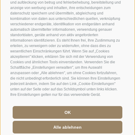
und aufdeckung von betrug und fehlerbehebung, bereitstellung und
anzeige von werbung und inhalten, ihre entscheidungen zum
datenschutz speichern und übermitteln, abgleichung und
kombination von daten aus unterschiedlichen quellen, verknüpfung
verschiedener endgeräte, identifikation von endgeräten anhand
automatisch übermittelter informationen, verwendung genauer
standortdaten, geräte anhand von aktiv angeforderten
informationen identifizieren. Es steht Ihnen frei, Ihre Zustimmung zu
erteilen, zu verweigern oder zu widerrufen, ohne dass dies zu
wesentlichen Einschränkungen führt. Wenn Sie auf „Cookies
akzeptieren" klicken, erklären Sie sich mit der Verwendung von
Cookies und ähnlichen Tools einverstanden. Verwenden Sie die
Schaltfläche „Einstellungen verwalten", um Ihre Auswahl
anzupassen oder „Alle ablehnen", um ohne Cookies fortzufahren,
die nicht unbedingt erforderlich sind. Sie können Ihre Einstellungen
jederzeit ändern, indem Sie auf den Link „Cookie-Einstellungen"
unten auf der Seite oder auf das Schildsymbol unten links klicken.
Ihre Einstellungen gelten nur für das verwendete Gerät.
OK
Jobs
·
Impressum
·
AGB
·
Sitemap
·
Barrierefreiheit
·
Cookie-Richtlinie
·
Alle ablehnen
Privacy
·
Cookie Präferenzen
·
UID: IT 01586550210
·