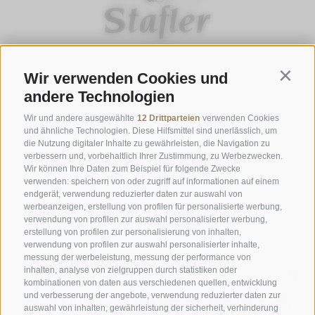
Wir verwenden Cookies und
Contin
ÖFFNUNGSZEITEN GASTHOFSTUBE
andere Technologien
Donnerstag bis Montag:
19:00 bis 21:00 Uhr
Wir und andere ausgewählte
12 Drittparteien
verwenden Cookies
Samstag, Sonntag und an Feiertagen:
12:00 bis 14:00 Uhr & 19:00
und ähnliche Technologien. Diese Hilfsmittel sind unerlässlich, um
die Nutzung digitaler Inhalte zu gewährleisten, die Navigation zu
bis 21:00 Uhr
verbessern und, vorbehaltlich Ihrer Zustimmung, zu Werbezwecken.
Wir können Ihre Daten zum Beispiel für folgende Zwecke
ÖFFNUNGSZEITEN GOURMETSTUBE EINHORN
verwenden: speichern von oder zugriff auf informationen auf einem
Donnerstag bis Montag:
18:45 Uhr bis 19:45 Uhr (letzte
endgerät, verwendung reduzierter daten zur auswahl von
werbeanzeigen, erstellung von profilen für personalisierte werbung,
Bestellannahme)
verwendung von profilen zur auswahl personalisierter werbung,
Ruhetag:
Dienstag & Mittwoch
erstellung von profilen zur personalisierung von inhalten,
verwendung von profilen zur auswahl personalisierter inhalte,
messung der werbeleistung, messung der performance von
inhalten, analyse von zielgruppen durch statistiken oder
Familie Stafler
·
Mauls Nr. 10
·
I-
39040
Freienfeld bei
kombinationen von daten aus verschiedenen quellen, entwicklung
Sterzing
·
Tel.:
+39 0472 771 136
·
info@stafler.com
und verbesserung der angebote, verwendung reduzierter daten zur
auswahl von inhalten, gewährleistung der sicherheit, verhinderung