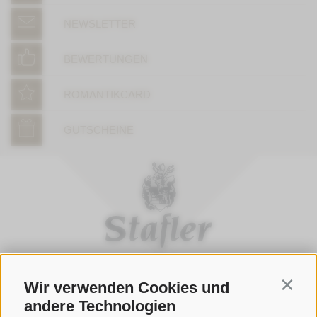
NEWSLETTER
BEWERTUNGEN
ROMANTIKCARD
GUTSCHEINE
Wir verwenden Cookies und
Contin
ÖFFNUNGSZEITEN GASTHOFSTUBE
andere Technologien