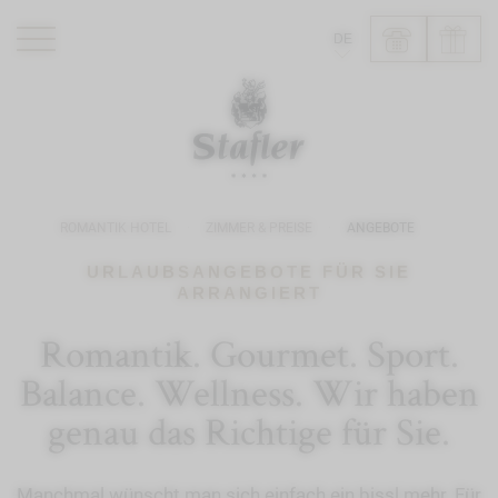
DE
ROMANTIK HOTEL
RESTAURANTS
WELLNESS
ROMANTIK HOTEL
ZIMMER & PREISE
ANGEBOTE
ERLEBNISSE
INFO
URLAUBSANGEBOTE FÜR SIE
ARRANGIERT
Romantik. Gourmet. Sport.
Balance. Wellness. Wir haben
genau das Richtige für Sie.
Manchmal wünscht man sich einfach ein bissl mehr. Für