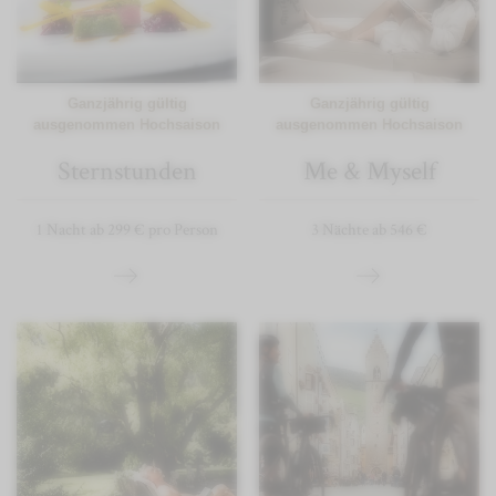
Ganzjährig gültig
Ganzjährig gültig
ausgenommen Hochsaison
ausgenommen Hochsaison
Sternstunden
Me & Myself
1 Nacht ab 299 € pro Person
3 Nächte ab 546 €