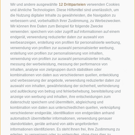
Donnerstag bis Montag:
19:00 bis 21:00 Uhr
Wir und andere ausgewählte
12 Drittparteien
verwenden Cookies
Samstag, Sonntag und an Feiertagen:
12:00 bis 14:00 Uhr & 19:00
und ähnliche Technologien. Diese Hilfsmittel sind unerlässlich, um
die Nutzung digitaler Inhalte zu gewährleisten, die Navigation zu
bis 21:00 Uhr
verbessern und, vorbehaltlich Ihrer Zustimmung, zu Werbezwecken.
Wir können Ihre Daten zum Beispiel für folgende Zwecke
ÖFFNUNGSZEITEN GOURMETSTUBE EINHORN
verwenden: speichern von oder zugriff auf informationen auf einem
Donnerstag bis Montag:
18:45 Uhr bis 19:45 Uhr (letzte
endgerät, verwendung reduzierter daten zur auswahl von
werbeanzeigen, erstellung von profilen für personalisierte werbung,
Bestellannahme)
verwendung von profilen zur auswahl personalisierter werbung,
Ruhetag:
Dienstag & Mittwoch
erstellung von profilen zur personalisierung von inhalten,
verwendung von profilen zur auswahl personalisierter inhalte,
messung der werbeleistung, messung der performance von
inhalten, analyse von zielgruppen durch statistiken oder
Familie Stafler
·
Mauls Nr. 10
·
I-
39040
Freienfeld bei
kombinationen von daten aus verschiedenen quellen, entwicklung
Sterzing
·
Tel.:
+39 0472 771 136
·
info@stafler.com
und verbesserung der angebote, verwendung reduzierter daten zur
auswahl von inhalten, gewährleistung der sicherheit, verhinderung
und aufdeckung von betrug und fehlerbehebung, bereitstellung und
anzeige von werbung und inhalten, ihre entscheidungen zum
datenschutz speichern und übermitteln, abgleichung und
kombination von daten aus unterschiedlichen quellen, verknüpfung
verschiedener endgeräte, identifikation von endgeräten anhand
automatisch übermittelter informationen, verwendung genauer
standortdaten, geräte anhand von aktiv angeforderten
informationen identifizieren. Es steht Ihnen frei, Ihre Zustimmung zu
erteilen, zu verweigern oder zu widerrufen, ohne dass dies zu