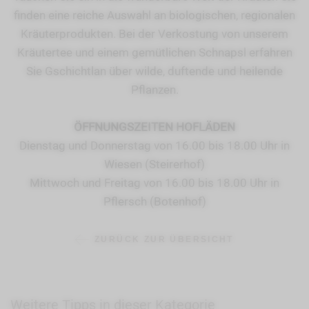
finden eine reiche Auswahl an biologischen, regionalen
Kräuterprodukten. Bei der Verkostung von unserem
Kräutertee und einem gemütlichen Schnapsl erfahren
Sie Gschichtlan über wilde, duftende und heilende
Pflanzen.
ÖFFNUNGSZEITEN HOFLÄDEN
Dienstag und Donnerstag von 16.00 bis 18.00 Uhr in
Wiesen (Steirerhof)
Mittwoch und Freitag von 16.00 bis 18.00 Uhr in
Pflersch (Botenhof)
ZURÜCK ZUR ÜBERSICHT
Weitere Tipps in dieser Kategorie