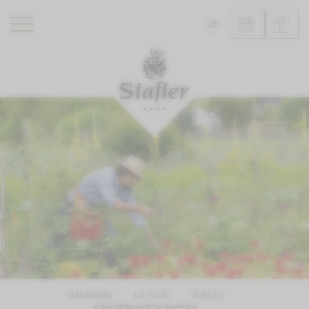
DE
ROMANTIK HOTEL
RESTAURANTS
WELLNESS
ERLEBNISSE
INFO
ERLEBNISSE
EXPLORE
GENUSS
KRÄUTERGARTEN WIPPTAL