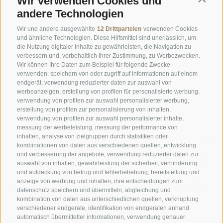
Wir verwenden Cookies und
Contin
ÖFFNUNGSZEITEN GASTHOFSTUBE
andere Technologien
Donnerstag bis Montag:
19:00 bis 21:00 Uhr
Wir und andere ausgewählte
12 Drittparteien
verwenden Cookies
Samstag, Sonntag und an Feiertagen:
12:00 bis 14:00 Uhr & 19:00
und ähnliche Technologien. Diese Hilfsmittel sind unerlässlich, um
die Nutzung digitaler Inhalte zu gewährleisten, die Navigation zu
bis 21:00 Uhr
verbessern und, vorbehaltlich Ihrer Zustimmung, zu Werbezwecken.
Wir können Ihre Daten zum Beispiel für folgende Zwecke
ÖFFNUNGSZEITEN GOURMETSTUBE EINHORN
verwenden: speichern von oder zugriff auf informationen auf einem
Donnerstag bis Montag:
18:45 Uhr bis 19:45 Uhr (letzte
endgerät, verwendung reduzierter daten zur auswahl von
werbeanzeigen, erstellung von profilen für personalisierte werbung,
Bestellannahme)
verwendung von profilen zur auswahl personalisierter werbung,
Ruhetag:
Dienstag & Mittwoch
erstellung von profilen zur personalisierung von inhalten,
verwendung von profilen zur auswahl personalisierter inhalte,
messung der werbeleistung, messung der performance von
inhalten, analyse von zielgruppen durch statistiken oder
Familie Stafler
·
Mauls Nr. 10
·
I-
39040
Freienfeld bei
kombinationen von daten aus verschiedenen quellen, entwicklung
Sterzing
·
Tel.:
+39 0472 771 136
·
info@stafler.com
und verbesserung der angebote, verwendung reduzierter daten zur
auswahl von inhalten, gewährleistung der sicherheit, verhinderung
und aufdeckung von betrug und fehlerbehebung, bereitstellung und
anzeige von werbung und inhalten, ihre entscheidungen zum
datenschutz speichern und übermitteln, abgleichung und
kombination von daten aus unterschiedlichen quellen, verknüpfung
verschiedener endgeräte, identifikation von endgeräten anhand
automatisch übermittelter informationen, verwendung genauer