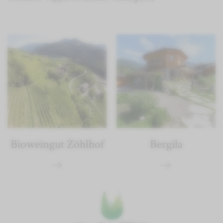
Bioweingut Zöhlhof
Bergila