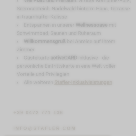
Viel Platz und Freiraum:
Großer Romantik-Park,
Seerosenteich, Nadelwald hinterm Haus, Terrasse
in traumhafter Kulisse
Entspannen in unserer
Wellnessoase
mit
Schwimmbad, Saunen und Ruheraum
Willkommensgruß
bei Anreise auf Ihrem
Zimmer
Gästekarte
activeCARD
inklusive - die
persönliche Eintrittskarte in eine Welt voller
Vorteile und Privilegien
Alle weiteren
Stafler-Inklusivleistungen
+39 0472 771 136
INFO@STAFLER.COM