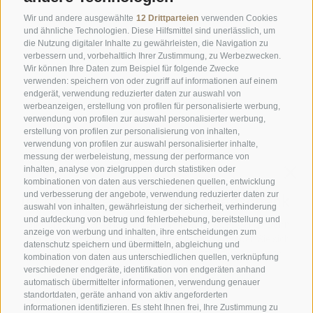
Donnerstag bis Montag:
19:00 bis 21:00 Uhr
Wir und andere ausgewählte
12 Drittparteien
verwenden Cookies
Samstag, Sonntag und an Feiertagen:
12:00 bis 14:00 Uhr & 19:00
und ähnliche Technologien. Diese Hilfsmittel sind unerlässlich, um
die Nutzung digitaler Inhalte zu gewährleisten, die Navigation zu
bis 21:00 Uhr
verbessern und, vorbehaltlich Ihrer Zustimmung, zu Werbezwecken.
Wir können Ihre Daten zum Beispiel für folgende Zwecke
ÖFFNUNGSZEITEN GOURMETSTUBE EINHORN
verwenden: speichern von oder zugriff auf informationen auf einem
Donnerstag bis Montag:
18:45 Uhr bis 19:45 Uhr (letzte
endgerät, verwendung reduzierter daten zur auswahl von
werbeanzeigen, erstellung von profilen für personalisierte werbung,
Bestellannahme)
verwendung von profilen zur auswahl personalisierter werbung,
Ruhetag:
Dienstag & Mittwoch
erstellung von profilen zur personalisierung von inhalten,
verwendung von profilen zur auswahl personalisierter inhalte,
messung der werbeleistung, messung der performance von
inhalten, analyse von zielgruppen durch statistiken oder
Familie Stafler
·
Mauls Nr. 10
·
I-
39040
Freienfeld bei
kombinationen von daten aus verschiedenen quellen, entwicklung
Sterzing
·
Tel.:
+39 0472 771 136
·
info@stafler.com
und verbesserung der angebote, verwendung reduzierter daten zur
auswahl von inhalten, gewährleistung der sicherheit, verhinderung
und aufdeckung von betrug und fehlerbehebung, bereitstellung und
anzeige von werbung und inhalten, ihre entscheidungen zum
datenschutz speichern und übermitteln, abgleichung und
kombination von daten aus unterschiedlichen quellen, verknüpfung
verschiedener endgeräte, identifikation von endgeräten anhand
automatisch übermittelter informationen, verwendung genauer
standortdaten, geräte anhand von aktiv angeforderten
informationen identifizieren. Es steht Ihnen frei, Ihre Zustimmung zu