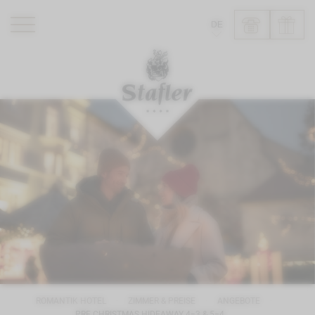
DE
ROMANTIK HOTEL
RESTAURANTS
WELLNESS
ERLEBNISSE
INFO
ROMANTIK HOTEL
ZIMMER & PREISE
ANGEBOTE
PRE CHRISTMAS HIDEAWAY 4=3 & 5=4