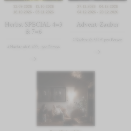
13.09.2026 - 11.10.2026
27.11.2026 - 04.12.2026
18.10.2026 - 05.11.2026
04.12.2026 - 20.12.2026
Herbst SPECIAL 4=3
Advent-Zauber
& 7=6
2 Nächte ab 327 € pro Person
4 Nächte ab € 499,- pro Person